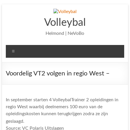
Ga
naar
de
Volleybal
inhoud
Helmond | NeVoBo
Menu
Voordelig VT2 volgen in regio West –
In september starten 4 VolleybalTrainer 2 opleidingen in
regio West waarbij deelnemers 100 euro van de
opleidingskosten kunnen terugkrijgen zodra ze zijn
geslaagd.
Source: VC Polaris Uitslagen