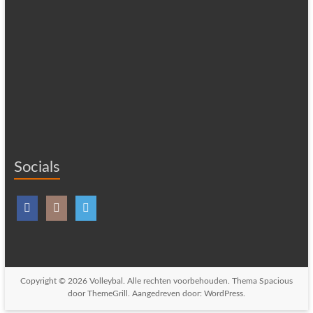
Socials
Copyright © 2026
Volleybal
. Alle rechten voorbehouden. Thema
Spacious
door ThemeGrill. Aangedreven door:
WordPress
.