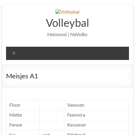
Ga
naar
de
Volleybal
inhoud
Helmond | NeVoBo
Menu
Meisjes A1
Floor
Vaessen
Mette
Feenstra
Fenne
Kessener