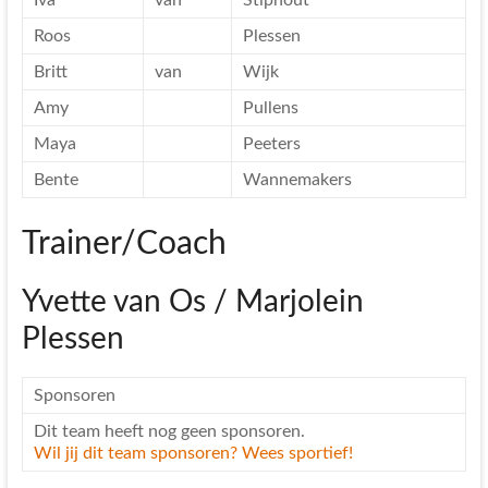
Iva
van
Stiphout
Roos
Plessen
Britt
van
Wijk
Amy
Pullens
Maya
Peeters
Bente
Wannemakers
Trainer/Coach
Yvette van Os / Marjolein
Plessen
Sponsoren
Dit team heeft nog geen sponsoren.
Wil jij dit team sponsoren? Wees sportief!