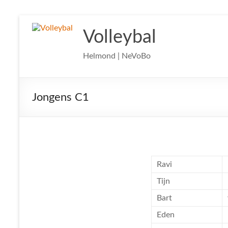
Ga
naar
Volleybal
de
inhoud
Helmond | NeVoBo
Jongens C1
Ravi
Tijn
Bart
Eden