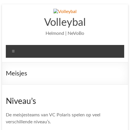
Ga
naar
de
Volleybal
inhoud
Helmond | NeVoBo
Menu
Meisjes
Niveau’s
De meisjesteams van VC Polaris spelen op veel
verschillende niveau’s.