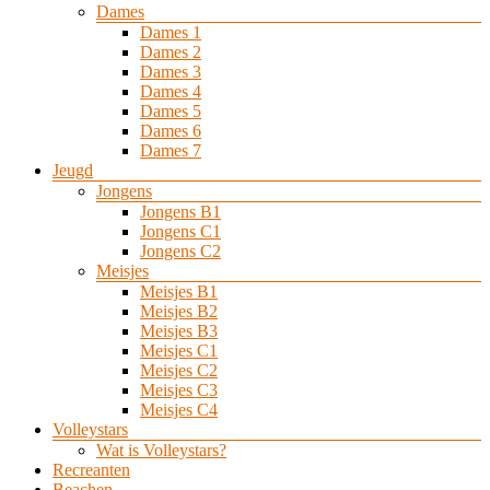
Dames
Dames 1
Dames 2
Dames 3
Dames 4
Dames 5
Dames 6
Dames 7
Jeugd
Jongens
Jongens B1
Jongens C1
Jongens C2
Meisjes
Meisjes B1
Meisjes B2
Meisjes B3
Meisjes C1
Meisjes C2
Meisjes C3
Meisjes C4
Volleystars
Wat is Volleystars?
Recreanten
Beachen