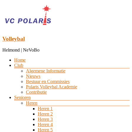
Ga
naar
de
inhoud
Volleybal
Helmond | NeVoBo
Menu
Home
Club
Algemene Informatie
Nieuws
Bestuur en Commissies
Polaris Volleybal Academie
Contributie
Senioren
Heren
Heren 1
Heren 2
Heren 3
Heren 4
Heren 5