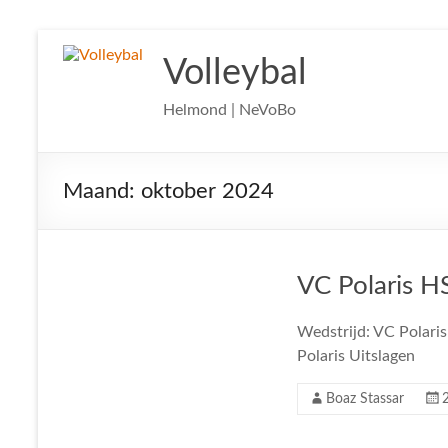
Ga
naar
Volleybal
de
inhoud
Helmond | NeVoBo
Maand:
oktober 2024
VC Polaris H
Wedstrijd: VC Polari
Polaris Uitslagen
Boaz Stassar