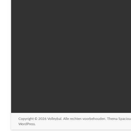
Copyright © 2026
Volleybal
. Alle rechten voorbehouden. Thema
Spaciou
WordPress
.