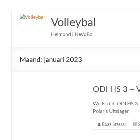
Ga
naar
Volleybal
de
inhoud
Helmond | NeVoBo
Maand:
januari 2023
ODI HS 3 – VC
Wedstrijd: ODI HS 3 –
Polaris Uitslagen
Boaz Stassar