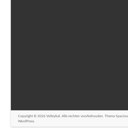
Copyright © 2026
Volleybal
. Alle rechten voorbehouden. Thema
Spaciou
WordPress
.