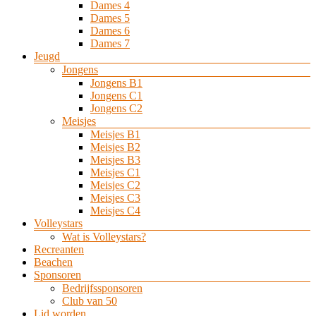
Dames 4
Dames 5
Dames 6
Dames 7
Jeugd
Jongens
Jongens B1
Jongens C1
Jongens C2
Meisjes
Meisjes B1
Meisjes B2
Meisjes B3
Meisjes C1
Meisjes C2
Meisjes C3
Meisjes C4
Volleystars
Wat is Volleystars?
Recreanten
Beachen
Sponsoren
Bedrijfssponsoren
Club van 50
Lid worden