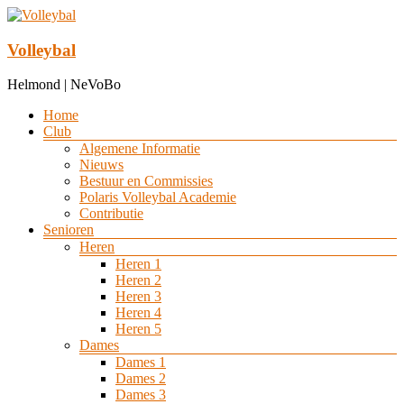
Ga
naar
de
Volleybal
inhoud
Helmond | NeVoBo
Menu
Home
Club
Algemene Informatie
Nieuws
Bestuur en Commissies
Polaris Volleybal Academie
Contributie
Senioren
Heren
Heren 1
Heren 2
Heren 3
Heren 4
Heren 5
Dames
Dames 1
Dames 2
Dames 3