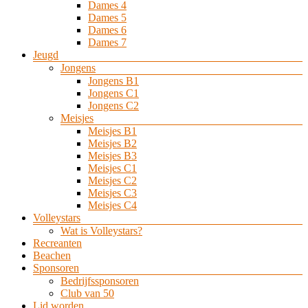
Dames 4
Dames 5
Dames 6
Dames 7
Jeugd
Jongens
Jongens B1
Jongens C1
Jongens C2
Meisjes
Meisjes B1
Meisjes B2
Meisjes B3
Meisjes C1
Meisjes C2
Meisjes C3
Meisjes C4
Volleystars
Wat is Volleystars?
Recreanten
Beachen
Sponsoren
Bedrijfssponsoren
Club van 50
Lid worden