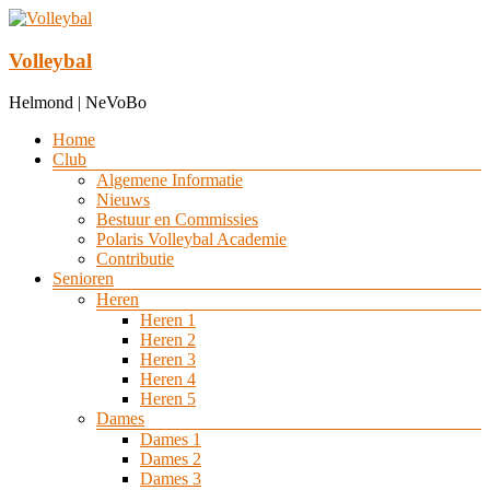
Ga
naar
de
Volleybal
inhoud
Helmond | NeVoBo
Menu
Home
Club
Algemene Informatie
Nieuws
Bestuur en Commissies
Polaris Volleybal Academie
Contributie
Senioren
Heren
Heren 1
Heren 2
Heren 3
Heren 4
Heren 5
Dames
Dames 1
Dames 2
Dames 3