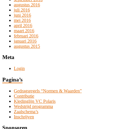
augustus 2016
juli 2016
juni 2016
mei 2016
april 2016
maart 2016
februari 2016
januari 2016
augustus 2015
Meta
Login
Pagina’s
Gedragsregels “Normen & Waarden”
Contributie
Kledinglijn VC Polaris
Wedstrijd programma
Zaalschema’s
Inschrijven
Sponsoren