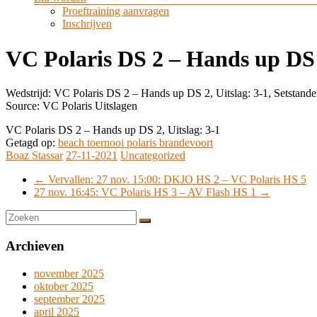
Proeftraining aanvragen
Inschrijven
VC Polaris DS 2 – Hands up DS 2
Wedstrijd: VC Polaris DS 2 – Hands up DS 2, Uitslag: 3-1, Setstande
Source: VC Polaris Uitslagen
VC Polaris DS 2 – Hands up DS 2, Uitslag: 3-1
Getagd op:
beach toernooi polaris brandevoort
Boaz Stassar
27-11-2021
Uncategorized
←
Vervallen: 27 nov. 15:00: DKJO HS 2 – VC Polaris HS 5
27 nov. 16:45: VC Polaris HS 3 – AV Flash HS 1
→
Archieven
november 2025
oktober 2025
september 2025
april 2025