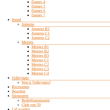
Dames 4
Dames 5
Dames 6
Dames 7
Jeugd
Jongens
Jongens B1
Jongens C1
Jongens C2
Meisjes
Meisjes B1
Meisjes B2
Meisjes B3
Meisjes C1
Meisjes C2
Meisjes C3
Meisjes C4
Volleystars
Wat is Volleystars?
Recreanten
Beachen
Sponsoren
Bedrijfssponsoren
Club van 50
Lid worden