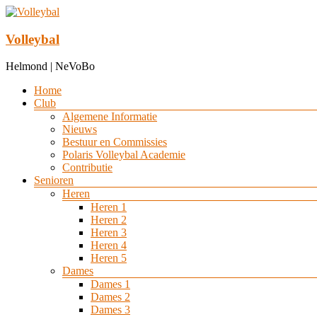
Ga
naar
de
Volleybal
inhoud
Helmond | NeVoBo
Menu
Home
Club
Algemene Informatie
Nieuws
Bestuur en Commissies
Polaris Volleybal Academie
Contributie
Senioren
Heren
Heren 1
Heren 2
Heren 3
Heren 4
Heren 5
Dames
Dames 1
Dames 2
Dames 3