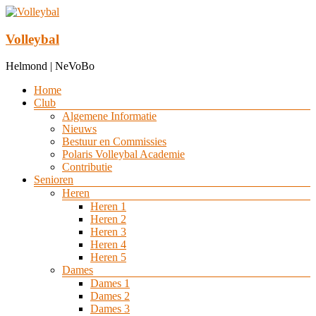
Ga
naar
de
Volleybal
inhoud
Helmond | NeVoBo
Menu
Home
Club
Algemene Informatie
Nieuws
Bestuur en Commissies
Polaris Volleybal Academie
Contributie
Senioren
Heren
Heren 1
Heren 2
Heren 3
Heren 4
Heren 5
Dames
Dames 1
Dames 2
Dames 3