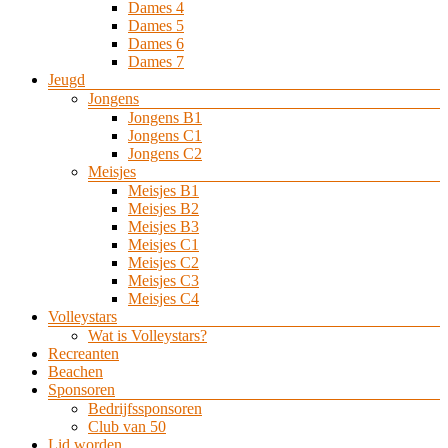
Dames 4
Dames 5
Dames 6
Dames 7
Jeugd
Jongens
Jongens B1
Jongens C1
Jongens C2
Meisjes
Meisjes B1
Meisjes B2
Meisjes B3
Meisjes C1
Meisjes C2
Meisjes C3
Meisjes C4
Volleystars
Wat is Volleystars?
Recreanten
Beachen
Sponsoren
Bedrijfssponsoren
Club van 50
Lid worden