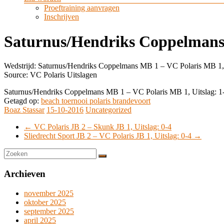
Proeftraining aanvragen
Inschrijven
Saturnus/Hendriks Coppelmans 
Wedstrijd: Saturnus/Hendriks Coppelmans MB 1 – VC Polaris MB 1, U
Source: VC Polaris Uitslagen
Saturnus/Hendriks Coppelmans MB 1 – VC Polaris MB 1, Uitslag: 1
Getagd op:
beach toernooi polaris brandevoort
Boaz Stassar
15-10-2016
Uncategorized
←
VC Polaris JB 2 – Skunk JB 1, Uitslag: 0-4
Sliedrecht Sport JB 2 – VC Polaris JB 1, Uitslag: 0-4
→
Archieven
november 2025
oktober 2025
september 2025
april 2025