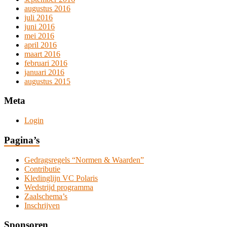
augustus 2016
juli 2016
juni 2016
mei 2016
april 2016
maart 2016
februari 2016
januari 2016
augustus 2015
Meta
Login
Pagina’s
Gedragsregels “Normen & Waarden”
Contributie
Kledinglijn VC Polaris
Wedstrijd programma
Zaalschema’s
Inschrijven
Sponsoren