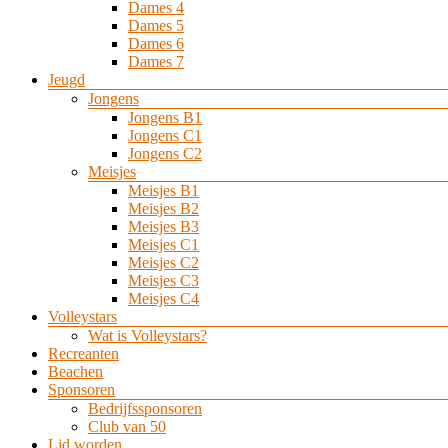
Dames 4
Dames 5
Dames 6
Dames 7
Jeugd
Jongens
Jongens B1
Jongens C1
Jongens C2
Meisjes
Meisjes B1
Meisjes B2
Meisjes B3
Meisjes C1
Meisjes C2
Meisjes C3
Meisjes C4
Volleystars
Wat is Volleystars?
Recreanten
Beachen
Sponsoren
Bedrijfssponsoren
Club van 50
Lid worden