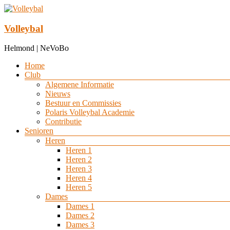
Ga
naar
de
Volleybal
inhoud
Helmond | NeVoBo
Menu
Home
Club
Algemene Informatie
Nieuws
Bestuur en Commissies
Polaris Volleybal Academie
Contributie
Senioren
Heren
Heren 1
Heren 2
Heren 3
Heren 4
Heren 5
Dames
Dames 1
Dames 2
Dames 3