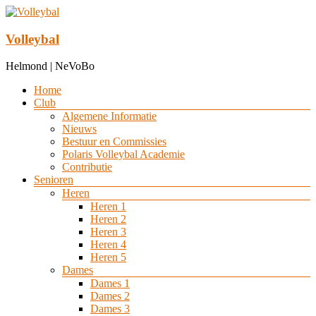
Ga
naar
de
Volleybal
inhoud
Helmond | NeVoBo
Menu
Home
Club
Algemene Informatie
Nieuws
Bestuur en Commissies
Polaris Volleybal Academie
Contributie
Senioren
Heren
Heren 1
Heren 2
Heren 3
Heren 4
Heren 5
Dames
Dames 1
Dames 2
Dames 3