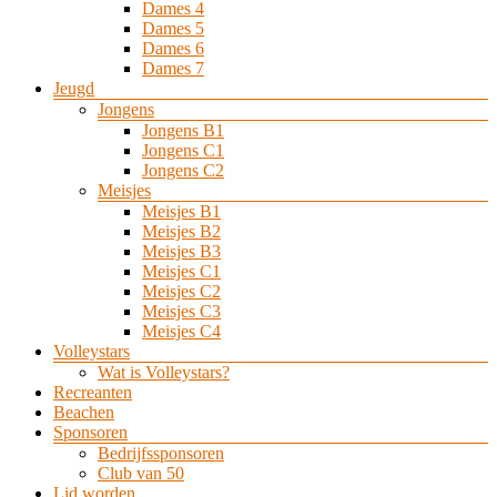
Dames 4
Dames 5
Dames 6
Dames 7
Jeugd
Jongens
Jongens B1
Jongens C1
Jongens C2
Meisjes
Meisjes B1
Meisjes B2
Meisjes B3
Meisjes C1
Meisjes C2
Meisjes C3
Meisjes C4
Volleystars
Wat is Volleystars?
Recreanten
Beachen
Sponsoren
Bedrijfssponsoren
Club van 50
Lid worden