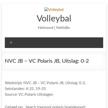
Ga
naar
de
Volleybal
inhoud
Helmond | NeVoBo
Menu
NVC JB – VC Polaris JB, Uitslag: 0-2
Wedstrijd: NVC JB – VC Polaris JB, Uitslag: 0-2,
Setstanden: 4-25, 19-25
Source: VC Polaris Uitslagen
Getagd op:
beach toernooi polaris brandevoort