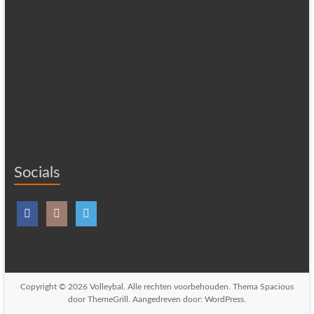
Socials
Copyright © 2026
Volleybal
. Alle rechten voorbehouden. Thema
Spacious
door ThemeGrill. Aangedreven door:
WordPress
.