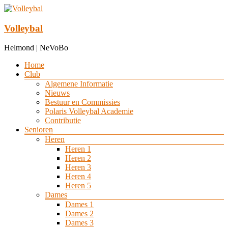
Ga
naar
de
Volleybal
inhoud
Helmond | NeVoBo
Menu
Home
Club
Algemene Informatie
Nieuws
Bestuur en Commissies
Polaris Volleybal Academie
Contributie
Senioren
Heren
Heren 1
Heren 2
Heren 3
Heren 4
Heren 5
Dames
Dames 1
Dames 2
Dames 3