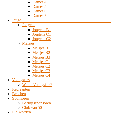
Dames 4
Dames 5
Dames 6
Dames 7
Jeugd
Jongens
Jongens B1
Jongens C1
Jongens C2
Meisjes
Meisjes B1
Meisjes B2
Meisjes B3
Meisjes C1
Meisjes C2
Meisjes C3
Meisjes C4
Volleystars
Wat is Volleystars?
Recreanten
Beachen
Sponsoren
Bedrijfssponsoren
Club van 50
Lid worden