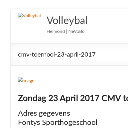
Ga
naar
Volleybal
de
inhoud
Helmond | NeVoBo
cmv-toernooi-23-april-2017
Zondag 23 April 2017 CMV t
Adres gegevens
Fontys Sporthogeschool