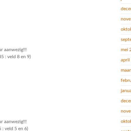
dece
nove
okto
sept
r aanwezig!!!
mei 
5 : veld 8 en 9)
apri
maar
febr
janu
dece
nove
okto
r aanwezig!!!
: veld 5 en 6)