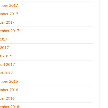
mber 2017
mber 2017
ber 2017
ember 2017
2017
l 2017
t 2017
uari 2017
ari 2017
mber 2016
mber 2016
ber 2016
ember 2016