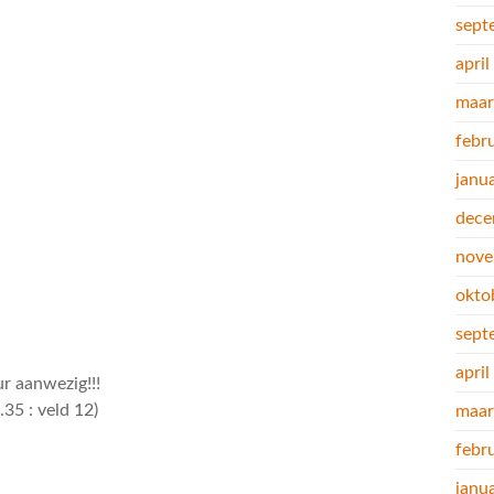
sept
apri
maar
febr
janu
dece
nove
okto
sept
apri
r aanwezig!!!
35 : veld 12)
maar
febr
janu