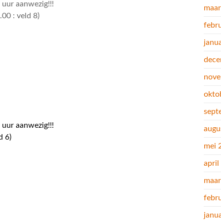
 uur aanwezig!!!
maar
00 : veld 8)
febr
janu
dece
nove
okto
sept
 uur aanwezig!!!
augu
d 6)
mei 
apri
maar
febr
janu