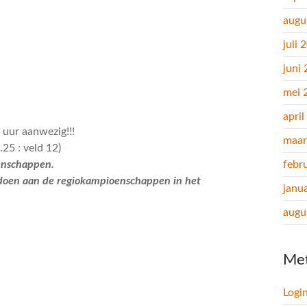
augu
juli 
juni
mei 
apri
 uur aanwezig!!!
maar
25 : veld 12)
oenschappen.
febr
oen aan de regiokampioenschappen in het
janu
augu
Me
Logi