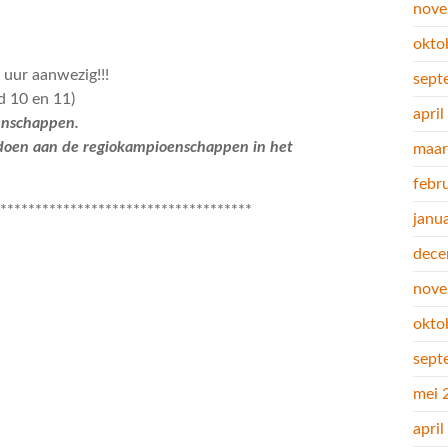
nove
okto
 uur aanwezig!!!
sept
d 10 en 11)
apri
oenschappen.
oen aan de regiokampioenschappen in het
maar
febr
************************************
janu
dece
nove
okto
sept
mei 
apri