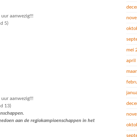
dece
 uur aanwezig!!!
nove
d 5)
okto
sept
mei 
apri
maar
febr
janu
 uur aanwezig!!!
dece
ld 13)
oenschappen.
nove
eedoen aan de regiokampioenschappen in het
okto
sept