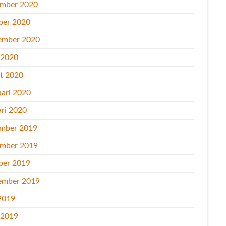
mber 2020
ber 2020
ember 2020
l 2020
t 2020
uari 2020
ari 2020
mber 2019
mber 2019
ber 2019
ember 2019
2019
l 2019