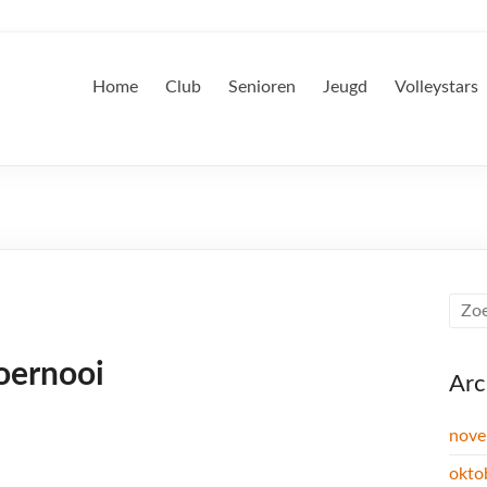
Home
Club
Senioren
Jeugd
Volleystars
oernooi
Arc
nove
okto