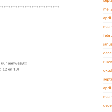
sept
***********************************
mei 
apri
maar
febr
janu
dece
nove
 uur aanwezig!!!
d 12 en 13)
okto
sept
apri
maar
dece