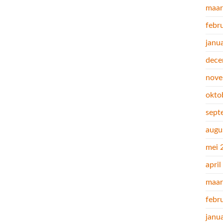
maar
febr
janu
dece
nove
okto
sept
augu
mei 
apri
maar
febr
janu