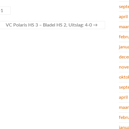
sept
-1
apri
VC Polaris HS 3 – Bladel HS 2, Uitslag: 4-0
→
maar
febr
janu
dece
nove
okto
sept
apri
maar
febr
janu