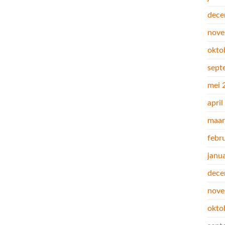
dece
nove
okto
sept
mei 
apri
maar
febr
janu
dece
nove
okto