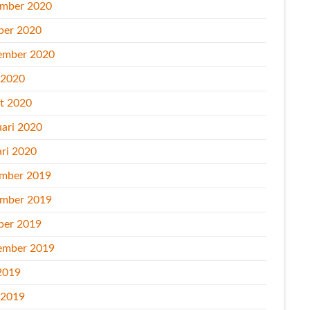
mber 2020
ber 2020
ember 2020
l 2020
t 2020
uari 2020
ari 2020
mber 2019
mber 2019
ber 2019
ember 2019
2019
l 2019