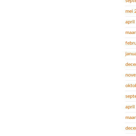
sept
mei 
apri
maar
febr
janu
dece
nove
okto
sept
apri
maar
dece