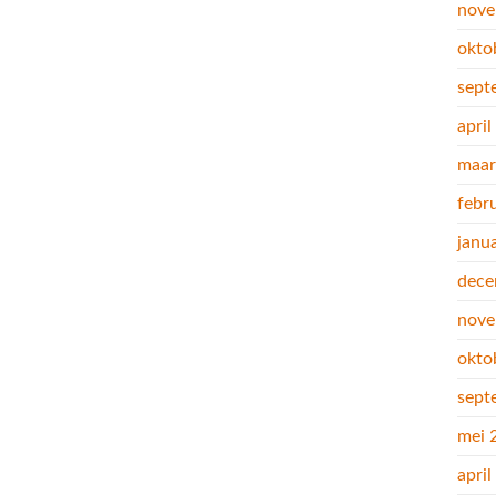
nove
okto
sept
apri
maar
febr
janu
dece
nove
okto
sept
mei 
apri