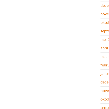
dece
nove
okto
sept
mei 
apri
maar
febr
janu
dece
nove
okto
sept