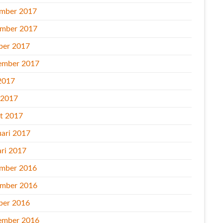
mber 2017
mber 2017
ber 2017
ember 2017
2017
l 2017
t 2017
uari 2017
ari 2017
mber 2016
mber 2016
ber 2016
ember 2016