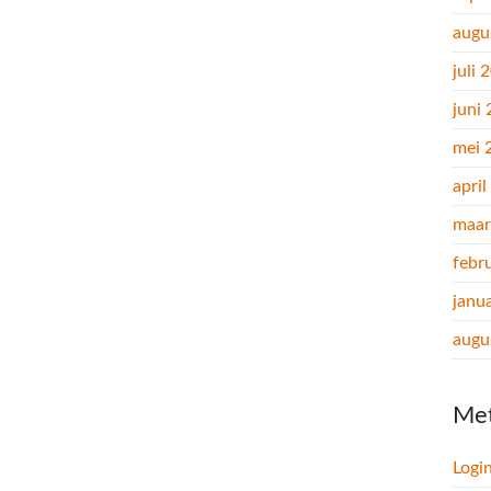
augu
juli 
juni
mei 
apri
maar
febr
janu
augu
Me
Logi