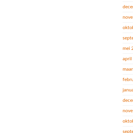
dece
nove
okto
sept
mei 
apri
maar
febr
janu
dece
nove
okto
sept