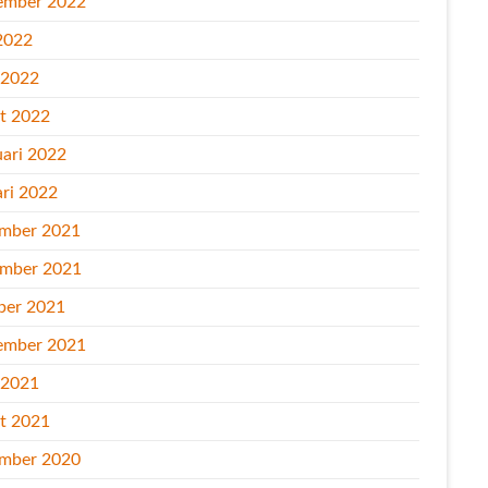
ember 2022
2022
l 2022
t 2022
uari 2022
ari 2022
mber 2021
mber 2021
ber 2021
ember 2021
l 2021
t 2021
mber 2020