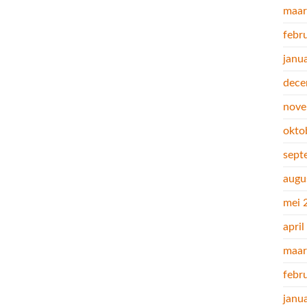
maar
febr
janu
dece
nove
okto
sept
augu
mei 
apri
maar
febr
janu