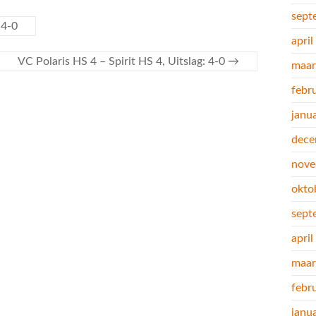
sept
 4-0
apri
VC Polaris HS 4 – Spirit HS 4, Uitslag: 4-0
→
maar
febr
janu
dece
nove
okto
sept
apri
maar
febr
janu