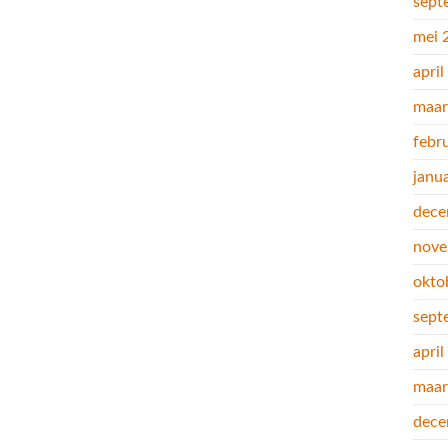
sept
mei 
apri
maar
febr
janu
dece
nove
okto
sept
apri
maar
dece