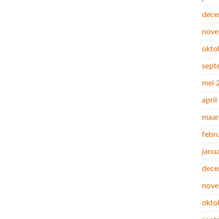
dece
nove
okto
sept
mei 
apri
maar
febr
janu
dece
nove
okto