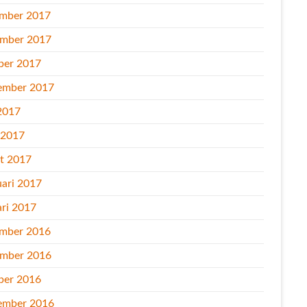
mber 2017
mber 2017
ber 2017
ember 2017
2017
l 2017
t 2017
uari 2017
ari 2017
mber 2016
mber 2016
ber 2016
ember 2016