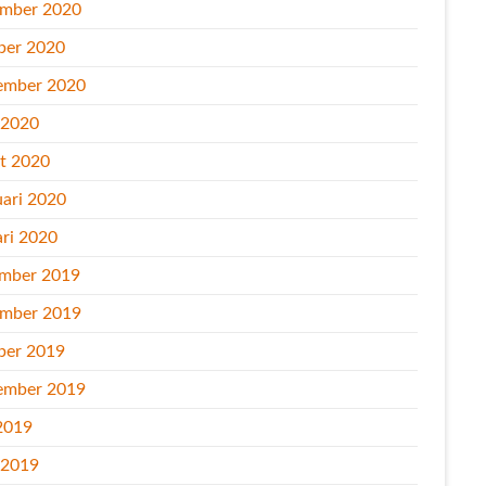
mber 2020
ber 2020
ember 2020
l 2020
t 2020
uari 2020
ari 2020
mber 2019
mber 2019
ber 2019
ember 2019
2019
l 2019