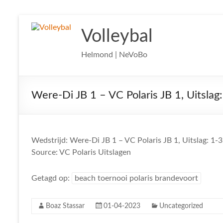
Ga
naar
Volleybal
de
inhoud
Helmond | NeVoBo
Were-Di JB 1 – VC Polaris JB 1, Uitslag
Wedstrijd: Were-Di JB 1 – VC Polaris JB 1, Uitslag: 1-
Source: VC Polaris Uitslagen
Getagd op:
beach toernooi polaris brandevoort
Boaz Stassar
01-04-2023
Uncategorized