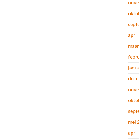
nove
okto
sept
apri
maar
febr
janu
dece
nove
okto
sept
mei 
apri