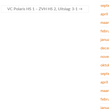
sept
VC Polaris HS 1 – ZVH HS 2, Uitslag: 3-1
→
apri
maar
febr
janu
dece
nove
okto
sept
apri
maar
febr
janu