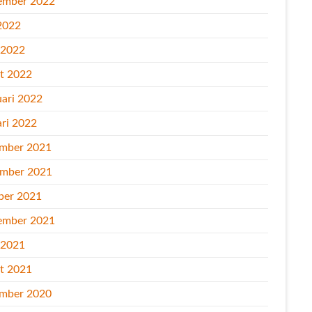
ember 2022
2022
l 2022
t 2022
uari 2022
ari 2022
mber 2021
mber 2021
ber 2021
ember 2021
l 2021
t 2021
mber 2020