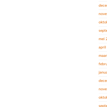
dece
nove
okto
sept
mei 
apri
maar
febr
janu
dece
nove
okto
sept