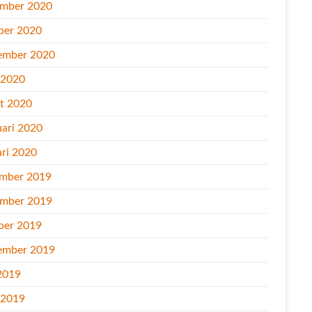
mber 2020
ber 2020
ember 2020
l 2020
t 2020
uari 2020
ari 2020
mber 2019
mber 2019
ber 2019
ember 2019
2019
l 2019