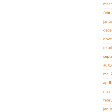
maar
febr
janu
dece
nove
okto
sept
augu
mei 
apri
maar
febr
janu