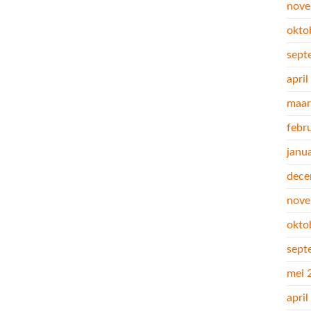
nove
okto
sept
apri
maar
febr
janu
dece
nove
okto
sept
mei 
apri