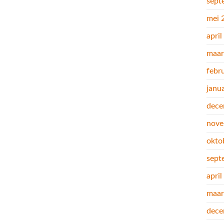
sept
mei 
apri
maar
febr
janu
dece
nove
okto
sept
apri
maar
dece