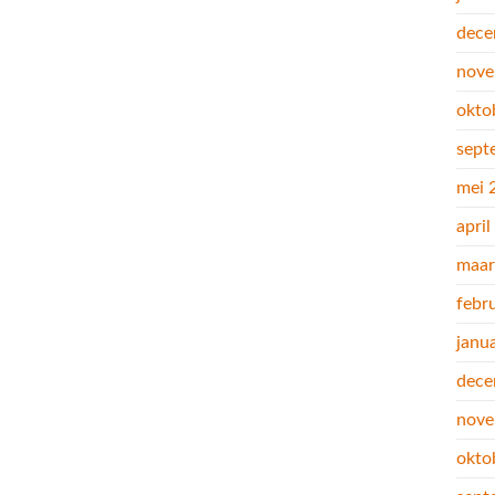
dece
nove
okto
sept
mei 
apri
maar
febr
janu
dece
nove
okto