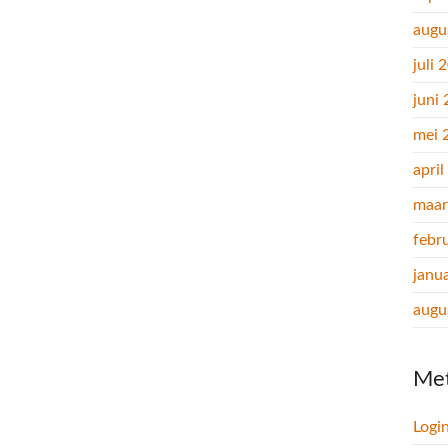
augu
juli 
juni
mei 
apri
maar
febr
janu
augu
Me
Logi