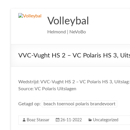
Ga
naar
Volleybal
de
inhoud
Helmond | NeVoBo
VVC-Vught HS 2 – VC Polaris HS 3, Uits
Wedstrijd: VVC-Vught HS 2 – VC Polaris HS 3, Uitslag:
Source: VC Polaris Uitslagen
Getagd op:
beach toernooi polaris brandevoort
Boaz Stassar
26-11-2022
Uncategorized