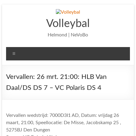
Ga
naar
de
Volleybal
inhoud
Helmond | NeVoBo
Menu
Vervallen: 26 mrt. 21:00: HLB Van
Daal/DS DS 7 – VC Polaris DS 4
Vervallen wedstrijd: 7000D3I1 AD, Datum: vrijdag 26
maart, 21:00, Speellocatie: De Misse, Jacobskamp 25 ,
5275BJ Den Dungen