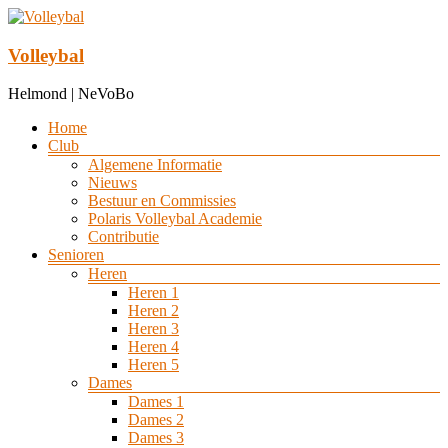
Ga
naar
de
Volleybal
inhoud
Helmond | NeVoBo
Menu
Home
Club
Algemene Informatie
Nieuws
Bestuur en Commissies
Polaris Volleybal Academie
Contributie
Senioren
Heren
Heren 1
Heren 2
Heren 3
Heren 4
Heren 5
Dames
Dames 1
Dames 2
Dames 3