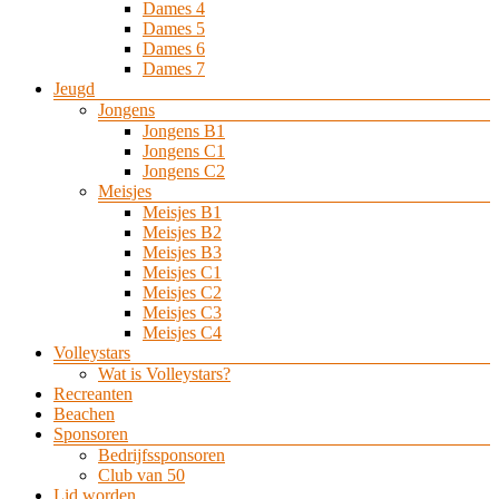
Dames 4
Dames 5
Dames 6
Dames 7
Jeugd
Jongens
Jongens B1
Jongens C1
Jongens C2
Meisjes
Meisjes B1
Meisjes B2
Meisjes B3
Meisjes C1
Meisjes C2
Meisjes C3
Meisjes C4
Volleystars
Wat is Volleystars?
Recreanten
Beachen
Sponsoren
Bedrijfssponsoren
Club van 50
Lid worden