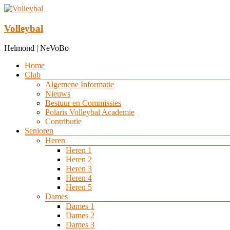
Ga
naar
de
Volleybal
inhoud
Helmond | NeVoBo
Menu
Home
Club
Algemene Informatie
Nieuws
Bestuur en Commissies
Polaris Volleybal Academie
Contributie
Senioren
Heren
Heren 1
Heren 2
Heren 3
Heren 4
Heren 5
Dames
Dames 1
Dames 2
Dames 3