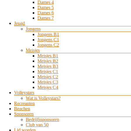
Dames 4
Dames 5
Dames 6
Dames 7
Jeugd
Jongens
Jongens B1
Jongens C1
Jongens C2
Meisjes
Meisjes B1
Meisjes B2
Meisjes B3
Meisjes C1
Meisjes C2
Meisjes C3
Meisjes C4
Volleystars
Wat is Volleystars?
Recreanten
Beachen
Sponsoren
Bedrijfssponsoren
Club van 50
Lid worden