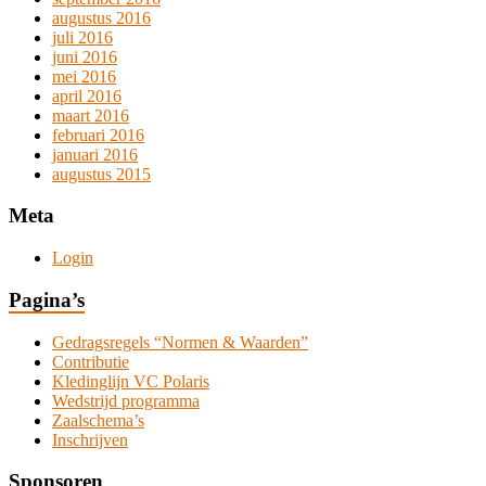
augustus 2016
juli 2016
juni 2016
mei 2016
april 2016
maart 2016
februari 2016
januari 2016
augustus 2015
Meta
Login
Pagina’s
Gedragsregels “Normen & Waarden”
Contributie
Kledinglijn VC Polaris
Wedstrijd programma
Zaalschema’s
Inschrijven
Sponsoren