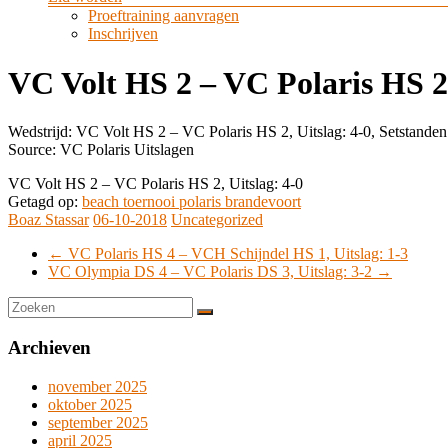
Proeftraining aanvragen
Inschrijven
VC Volt HS 2 – VC Polaris HS 2,
Wedstrijd: VC Volt HS 2 – VC Polaris HS 2, Uitslag: 4-0, Setstanden
Source: VC Polaris Uitslagen
VC Volt HS 2 – VC Polaris HS 2, Uitslag: 4-0
Getagd op:
beach toernooi polaris brandevoort
Boaz Stassar
06-10-2018
Uncategorized
←
VC Polaris HS 4 – VCH Schijndel HS 1, Uitslag: 1-3
VC Olympia DS 4 – VC Polaris DS 3, Uitslag: 3-2
→
Archieven
november 2025
oktober 2025
september 2025
april 2025