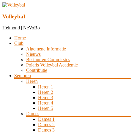
Ga
naar
de
Volleybal
inhoud
Helmond | NeVoBo
Menu
Home
Club
Algemene Informatie
Nieuws
Bestuur en Commissies
Polaris Volleybal Academie
Contributie
Senioren
Heren
Heren 1
Heren 2
Heren 3
Heren 4
Heren 5
Dames
Dames 1
Dames 2
Dames 3