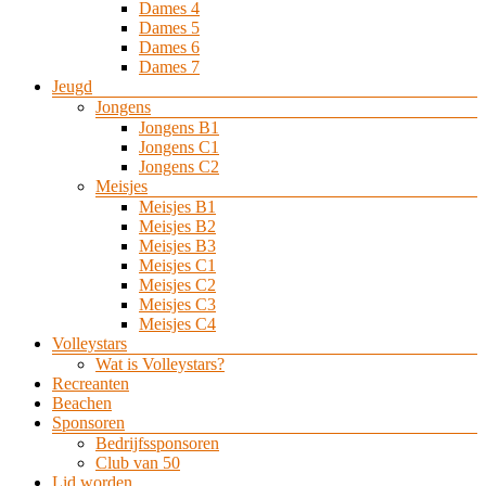
Dames 4
Dames 5
Dames 6
Dames 7
Jeugd
Jongens
Jongens B1
Jongens C1
Jongens C2
Meisjes
Meisjes B1
Meisjes B2
Meisjes B3
Meisjes C1
Meisjes C2
Meisjes C3
Meisjes C4
Volleystars
Wat is Volleystars?
Recreanten
Beachen
Sponsoren
Bedrijfssponsoren
Club van 50
Lid worden