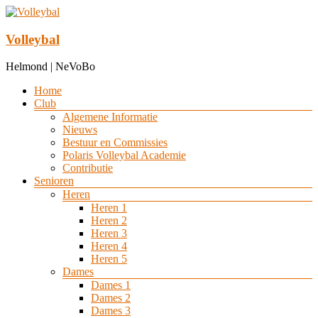
Ga
naar
de
Volleybal
inhoud
Helmond | NeVoBo
Menu
Home
Club
Algemene Informatie
Nieuws
Bestuur en Commissies
Polaris Volleybal Academie
Contributie
Senioren
Heren
Heren 1
Heren 2
Heren 3
Heren 4
Heren 5
Dames
Dames 1
Dames 2
Dames 3