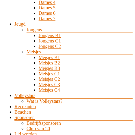
Dames 4
Dames 5
Dames 6
Dames 7
Jeugd
Jongens
Jongens B1
Jongens C1
Jongens C2
Meisjes
Meisjes B1
Meisjes B2
Meisjes B3
Meisjes C1
Meisjes C2
Meisjes C3
Meisjes C4
Volleystars
Wat is Volleystars?
Recreanten
Beachen
Sponsoren
Bedrijfssponsoren
Club van 50
Lid worden