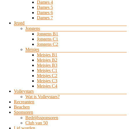
Dames 4
Dames 5
Dames 6
Dames 7
Jeugd
Jongens
Jongens B1
Jongens C1
Jongens C2
Meisjes
Meisjes B1
Meisjes B2
Meisjes B3
Meisjes C1
Meisjes C2
Meisjes C3
Meisjes C4
Volleystars
Wat is Volleystars?
Recreanten
Beachen
Sponsoren
Bedrijfssponsoren
Club van 50
Lid worden