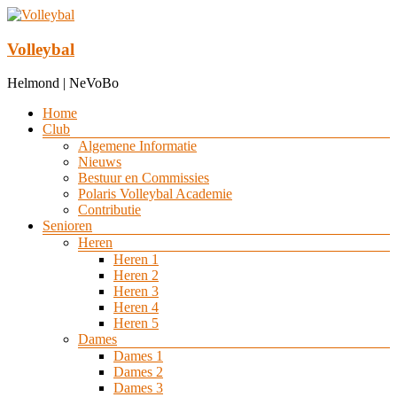
Ga
naar
de
Volleybal
inhoud
Helmond | NeVoBo
Menu
Home
Club
Algemene Informatie
Nieuws
Bestuur en Commissies
Polaris Volleybal Academie
Contributie
Senioren
Heren
Heren 1
Heren 2
Heren 3
Heren 4
Heren 5
Dames
Dames 1
Dames 2
Dames 3