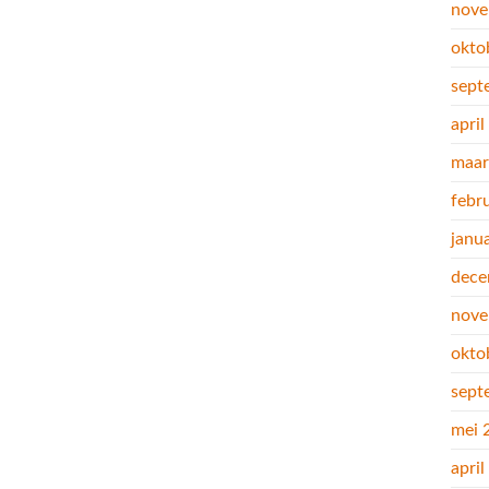
nove
okto
sept
apri
maar
febr
janu
dece
nove
okto
sept
mei 
apri