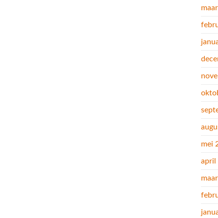
maar
febr
janu
dece
nove
okto
sept
augu
mei 
apri
maar
febr
janu