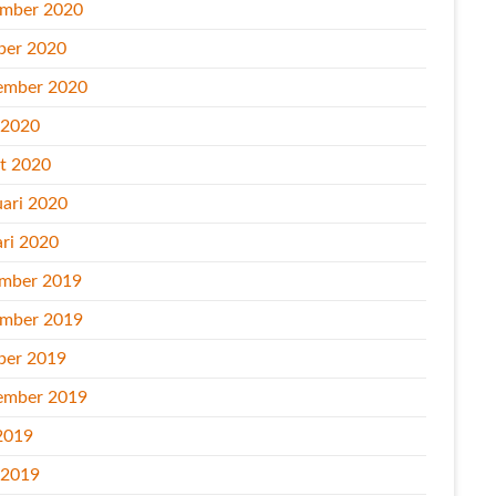
mber 2020
ber 2020
ember 2020
l 2020
t 2020
uari 2020
ari 2020
mber 2019
mber 2019
ber 2019
ember 2019
2019
l 2019