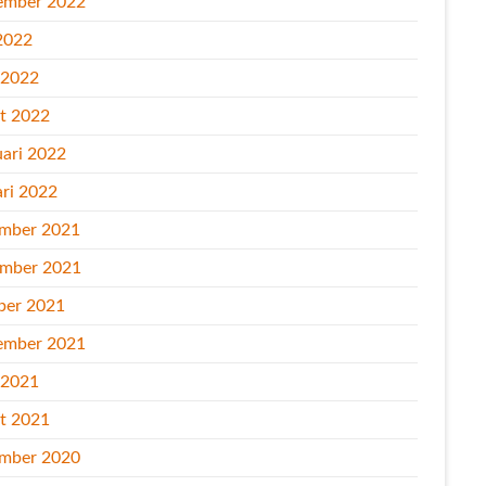
ember 2022
2022
l 2022
t 2022
uari 2022
ari 2022
mber 2021
mber 2021
ber 2021
ember 2021
l 2021
t 2021
mber 2020