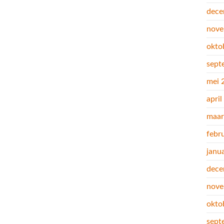
dece
nove
okto
sept
mei 
apri
maar
febr
janu
dece
nove
okto
sept