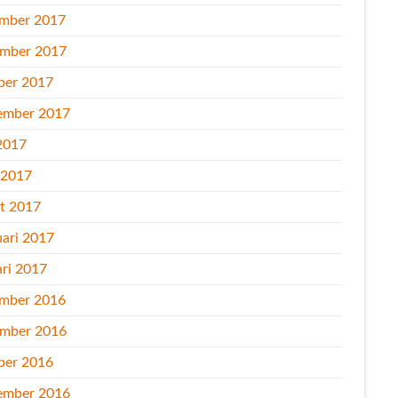
mber 2017
mber 2017
ber 2017
ember 2017
2017
l 2017
t 2017
uari 2017
ari 2017
mber 2016
mber 2016
ber 2016
ember 2016