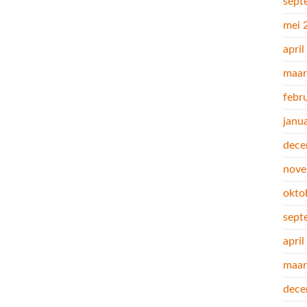
sept
mei 
apri
maar
febr
janu
dece
nove
okto
sept
apri
maar
dece