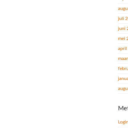
augu
juli 
juni
mei 
apri
maar
febr
janu
augu
Me
Logi