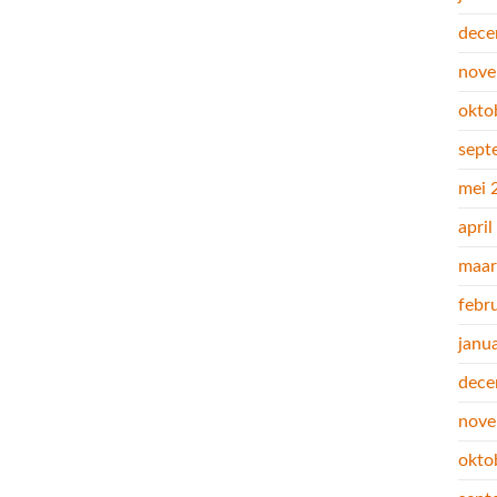
dece
nove
okto
sept
mei 
apri
maar
febr
janu
dece
nove
okto