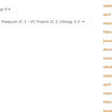
sept
g: 0-4
apri
Peelpush JC 1 – VC Polaris JC 2, Uitslag: 3-2
→
maar
febr
janu
dece
nove
okto
sept
apri
maar
febr
janu