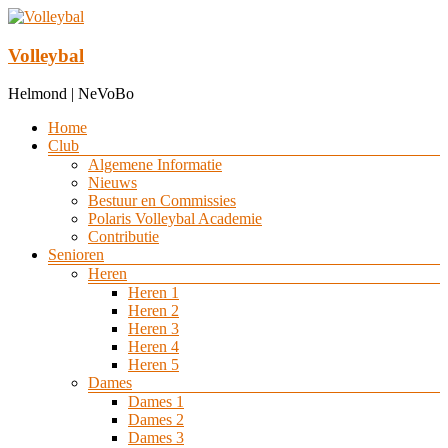
Ga
naar
de
Volleybal
inhoud
Helmond | NeVoBo
Menu
Home
Club
Algemene Informatie
Nieuws
Bestuur en Commissies
Polaris Volleybal Academie
Contributie
Senioren
Heren
Heren 1
Heren 2
Heren 3
Heren 4
Heren 5
Dames
Dames 1
Dames 2
Dames 3