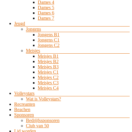
Dames 4
Dames 5
Dames 6
Dames 7
Jeugd
Jongens
Jongens B1
Jongens C1
Jongens C2
Meisjes
Meisjes B1
Meisjes B2
Meisjes B3
Meisjes C1
Meisjes C2
Meisjes C3
Meisjes C4
Volleystars
Wat is Volleystars?
Recreanten
Beachen
Sponsoren
Bedrijfssponsoren
Club van 50
Lid worden