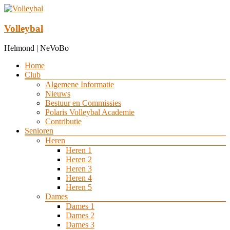
Ga
naar
de
Volleybal
inhoud
Helmond | NeVoBo
Menu
Home
Club
Algemene Informatie
Nieuws
Bestuur en Commissies
Polaris Volleybal Academie
Contributie
Senioren
Heren
Heren 1
Heren 2
Heren 3
Heren 4
Heren 5
Dames
Dames 1
Dames 2
Dames 3