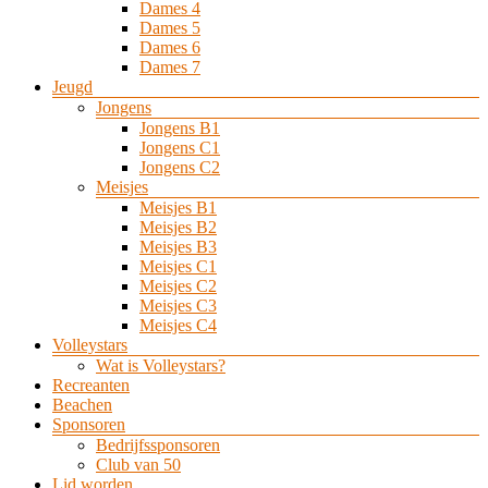
Dames 4
Dames 5
Dames 6
Dames 7
Jeugd
Jongens
Jongens B1
Jongens C1
Jongens C2
Meisjes
Meisjes B1
Meisjes B2
Meisjes B3
Meisjes C1
Meisjes C2
Meisjes C3
Meisjes C4
Volleystars
Wat is Volleystars?
Recreanten
Beachen
Sponsoren
Bedrijfssponsoren
Club van 50
Lid worden