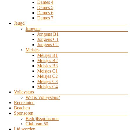
Dames 4
Dames 5
Dames 6
Dames 7
Jeugd
Jongens
Jongens B1
Jongens C1
Jongens C2
Meisjes
Meisjes B1
Meisjes B2
Meisjes B3
Meisjes C1
Meisjes C2
Meisjes C3
Meisjes C4
Volleystars
Wat is Volleystars?
Recreanten
Beachen
Sponsoren
Bedrijfssponsoren
Club van 50
Lid worden