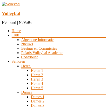
Ga
naar
de
Volleybal
inhoud
Helmond | NeVoBo
Menu
Home
Club
Algemene Informatie
Nieuws
Bestuur en Commissies
Polaris Volleybal Academie
Contributie
Senioren
Heren
Heren 1
Heren 2
Heren 3
Heren 4
Heren 5
Dames
Dames 1
Dames 2
Dames 3