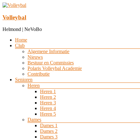
Ga
naar
de
Volleybal
inhoud
Helmond | NeVoBo
Menu
Home
Club
Algemene Informatie
Nieuws
Bestuur en Commissies
Polaris Volleybal Academie
Contributie
Senioren
Heren
Heren 1
Heren 2
Heren 3
Heren 4
Heren 5
Dames
Dames 1
Dames 2
Dames 3