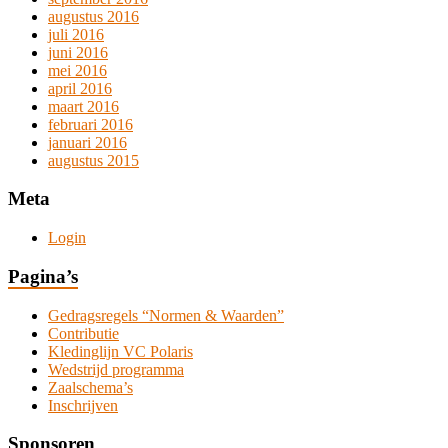
augustus 2016
juli 2016
juni 2016
mei 2016
april 2016
maart 2016
februari 2016
januari 2016
augustus 2015
Meta
Login
Pagina’s
Gedragsregels “Normen & Waarden”
Contributie
Kledinglijn VC Polaris
Wedstrijd programma
Zaalschema’s
Inschrijven
Sponsoren