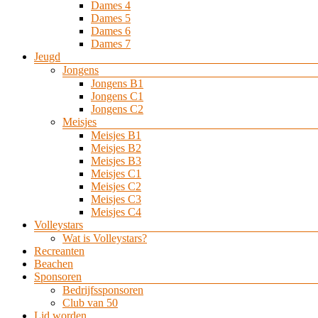
Dames 4
Dames 5
Dames 6
Dames 7
Jeugd
Jongens
Jongens B1
Jongens C1
Jongens C2
Meisjes
Meisjes B1
Meisjes B2
Meisjes B3
Meisjes C1
Meisjes C2
Meisjes C3
Meisjes C4
Volleystars
Wat is Volleystars?
Recreanten
Beachen
Sponsoren
Bedrijfssponsoren
Club van 50
Lid worden