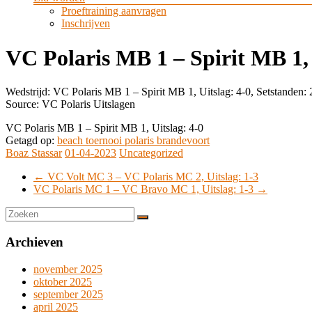
Proeftraining aanvragen
Inschrijven
VC Polaris MB 1 – Spirit MB 1, 
Wedstrijd: VC Polaris MB 1 – Spirit MB 1, Uitslag: 4-0, Setstanden: 
Source: VC Polaris Uitslagen
VC Polaris MB 1 – Spirit MB 1, Uitslag: 4-0
Getagd op:
beach toernooi polaris brandevoort
Boaz Stassar
01-04-2023
Uncategorized
←
VC Volt MC 3 – VC Polaris MC 2, Uitslag: 1-3
VC Polaris MC 1 – VC Bravo MC 1, Uitslag: 1-3
→
Archieven
november 2025
oktober 2025
september 2025
april 2025