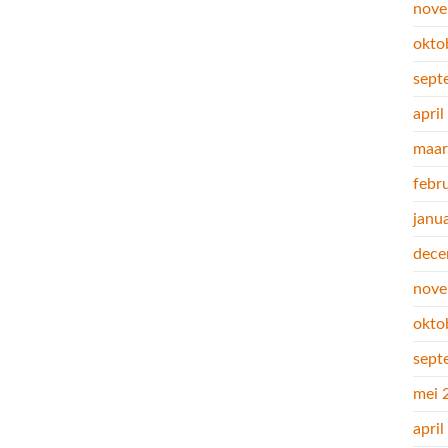
nove
okto
sept
apri
maar
febr
janu
dece
nove
okto
sept
mei 
apri