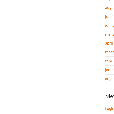
augu
juli 
juni
mei 
apri
maar
febr
janu
augu
Me
Logi