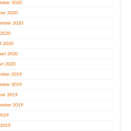
mber 2020
ber 2020
ember 2020
l 2020
t 2020
uari 2020
ari 2020
mber 2019
mber 2019
ber 2019
ember 2019
2019
l 2019