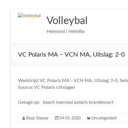
Ga
naar
Volleybal
de
inhoud
Helmond | NeVoBo
VC Polaris MA – VCN MA, Uitslag: 2-0
Wedstrijd: VC Polaris MA – VCN MA, Uitslag: 2-0, Set
Source: VC Polaris Uitslagen
Getagd op:
beach toernooi polaris brandevoort
Boaz Stassar
04-01-2020
Uncategorized