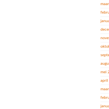
maar
febr
janu
dece
nove
okto
sept
augu
mei 
apri
maar
febr
janu