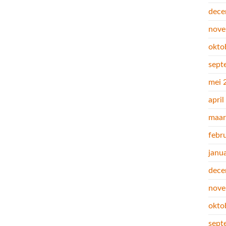
dece
nove
okto
sept
mei 
apri
maar
febr
janu
dece
nove
okto
sept