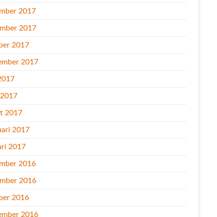
mber 2017
mber 2017
ber 2017
ember 2017
2017
l 2017
t 2017
uari 2017
ari 2017
mber 2016
mber 2016
ber 2016
ember 2016