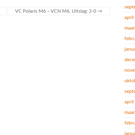
sept
VC Polaris M6 – VCN M6, Uitslag: 2-0
→
apri
maar
febr
janu
dece
nove
okto
sept
apri
maar
febr
janu