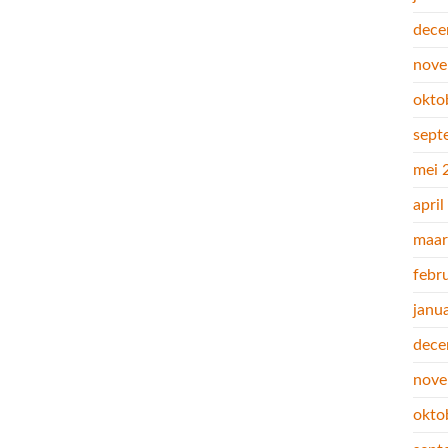
dece
nove
okto
sept
mei 
apri
maar
febr
janu
dece
nove
okto