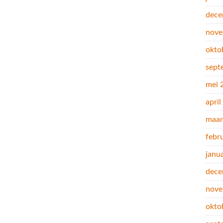
dece
nove
okto
sept
mei 
apri
maar
febr
janu
dece
nove
okto