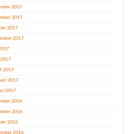
mber 2017
mber 2017
ber 2017
ember 2017
2017
l 2017
t 2017
uari 2017
ari 2017
mber 2016
mber 2016
ber 2016
ember 2016