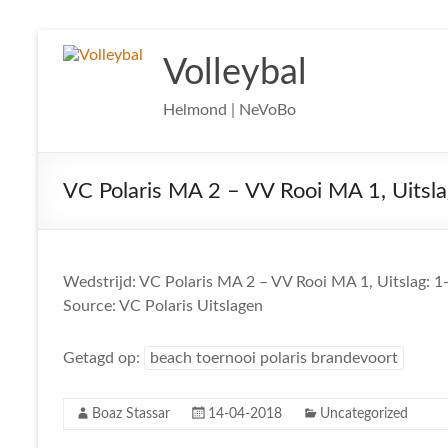
Ga
naar
Volleybal
de
inhoud
Helmond | NeVoBo
VC Polaris MA 2 – VV Rooi MA 1, Uitsla
Wedstrijd: VC Polaris MA 2 – VV Rooi MA 1, Uitslag: 1
Source: VC Polaris Uitslagen
Getagd op:
beach toernooi polaris brandevoort
Boaz Stassar
14-04-2018
Uncategorized