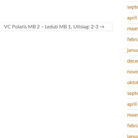
sept
apri
VC Polaris MB 2 – Ledub MB 1, Uitslag: 2-3
→
maar
febr
janu
dece
nove
okto
sept
apri
maar
febr
janu