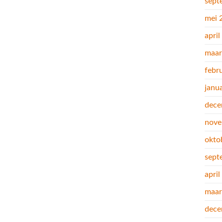
sept
mei 
apri
maar
febr
janu
dece
nove
okto
sept
apri
maar
dece