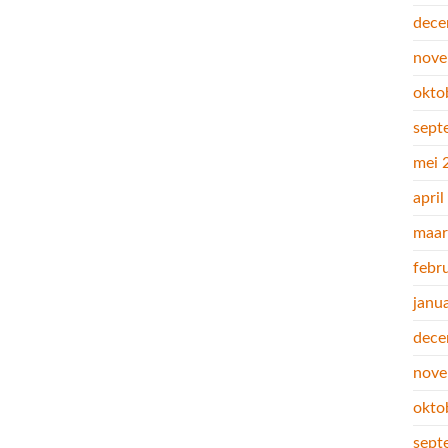
dece
nove
okto
sept
mei 
apri
maar
febr
janu
dece
nove
okto
sept