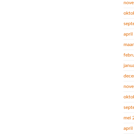
nove
okto
sept
apri
maar
febr
janu
dece
nove
okto
sept
mei 
apri