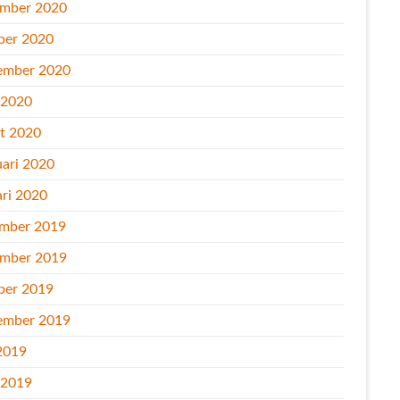
mber 2020
ber 2020
ember 2020
l 2020
t 2020
uari 2020
ari 2020
mber 2019
mber 2019
ber 2019
ember 2019
2019
l 2019