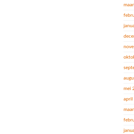
maar
febr
janu
dece
nove
okto
sept
augu
mei 
apri
maar
febr
janu