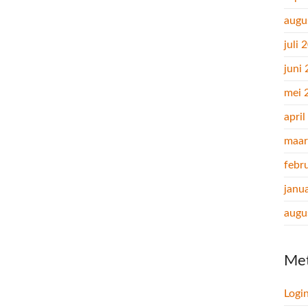
augu
juli 
juni
mei 
apri
maar
febr
janu
augu
Me
Logi