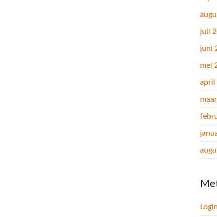
augu
juli 
juni
mei 
apri
maar
febr
janu
augu
Me
Logi