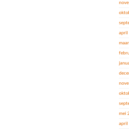
nove
okto
sept
apri
maar
febr
janu
dece
nove
okto
sept
mei 
apri