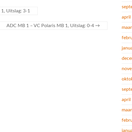
sept
, Uitslag: 3-1
apri
ADC MB 1 – VC Polaris MB 1, Uitslag: 0-4
→
maar
febr
janu
dece
nove
okto
sept
apri
maar
febr
janu