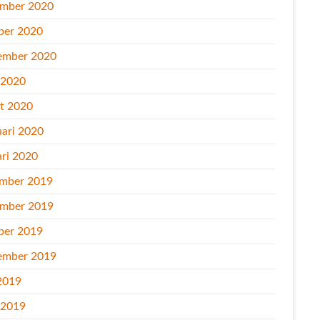
mber 2020
ber 2020
ember 2020
l 2020
t 2020
uari 2020
ari 2020
mber 2019
mber 2019
ber 2019
ember 2019
2019
l 2019