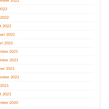
ember 2022
2022
l 2022
t 2022
uari 2022
ari 2022
mber 2021
mber 2021
ber 2021
ember 2021
l 2021
t 2021
mber 2020