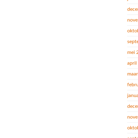
dece
nove
okto
sept
mei 
apri
maar
febr
janu
dece
nove
okto