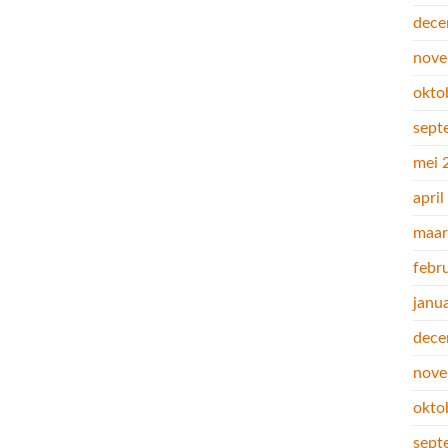
dece
nove
okto
sept
mei 
apri
maar
febr
janu
dece
nove
okto
sept