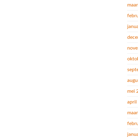
maar
febr
janu
dece
nove
okto
sept
augu
mei 
apri
maar
febr
janu