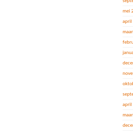
sept
mei 
apri
maar
febr
janu
dece
nove
okto
sept
apri
maar
dece