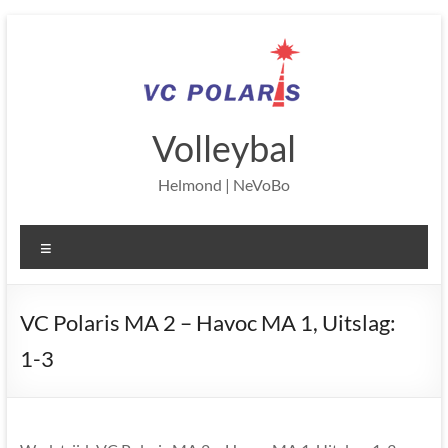
Ga
naar
de
inhoud
Volleybal
Helmond | NeVoBo
Menu
VC Polaris MA 2 – Havoc MA 1, Uitslag:
1-3