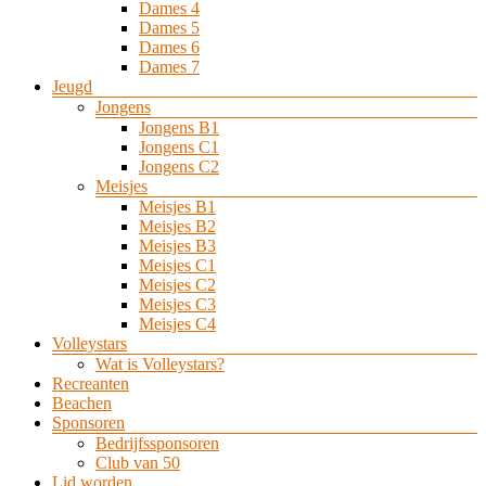
Dames 4
Dames 5
Dames 6
Dames 7
Jeugd
Jongens
Jongens B1
Jongens C1
Jongens C2
Meisjes
Meisjes B1
Meisjes B2
Meisjes B3
Meisjes C1
Meisjes C2
Meisjes C3
Meisjes C4
Volleystars
Wat is Volleystars?
Recreanten
Beachen
Sponsoren
Bedrijfssponsoren
Club van 50
Lid worden