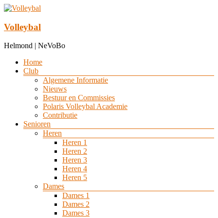
Ga
naar
de
Volleybal
inhoud
Helmond | NeVoBo
Menu
Home
Club
Algemene Informatie
Nieuws
Bestuur en Commissies
Polaris Volleybal Academie
Contributie
Senioren
Heren
Heren 1
Heren 2
Heren 3
Heren 4
Heren 5
Dames
Dames 1
Dames 2
Dames 3