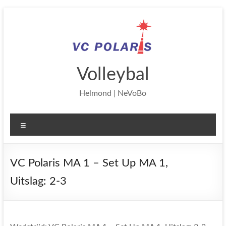
Ga
naar
de
inhoud
Volleybal
Helmond | NeVoBo
Menu
VC Polaris MA 1 – Set Up MA 1,
Uitslag: 2-3