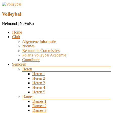
Ga
naar
de
Volleybal
inhoud
Helmond | NeVoBo
Menu
Home
Club
Algemene Informatie
Nieuws
Bestuur en Commissies
Polaris Volleybal Academie
Contributie
Senioren
Heren
Heren 1
Heren 2
Heren 3
Heren 4
Heren 5
Dames
Dames 1
Dames 2
Dames 3