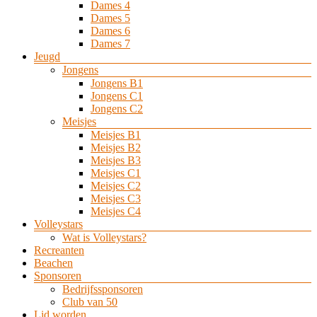
Dames 4
Dames 5
Dames 6
Dames 7
Jeugd
Jongens
Jongens B1
Jongens C1
Jongens C2
Meisjes
Meisjes B1
Meisjes B2
Meisjes B3
Meisjes C1
Meisjes C2
Meisjes C3
Meisjes C4
Volleystars
Wat is Volleystars?
Recreanten
Beachen
Sponsoren
Bedrijfssponsoren
Club van 50
Lid worden