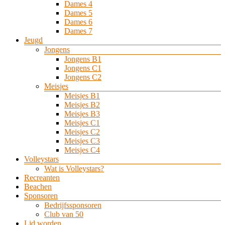
Dames 4
Dames 5
Dames 6
Dames 7
Jeugd
Jongens
Jongens B1
Jongens C1
Jongens C2
Meisjes
Meisjes B1
Meisjes B2
Meisjes B3
Meisjes C1
Meisjes C2
Meisjes C3
Meisjes C4
Volleystars
Wat is Volleystars?
Recreanten
Beachen
Sponsoren
Bedrijfssponsoren
Club van 50
Lid worden