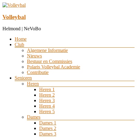
Ga
naar
de
Volleybal
inhoud
Helmond | NeVoBo
Menu
Home
Club
Algemene Informatie
Nieuws
Bestuur en Commissies
Polaris Volleybal Academie
Contributie
Senioren
Heren
Heren 1
Heren 2
Heren 3
Heren 4
Heren 5
Dames
Dames 1
Dames 2
Dames 3