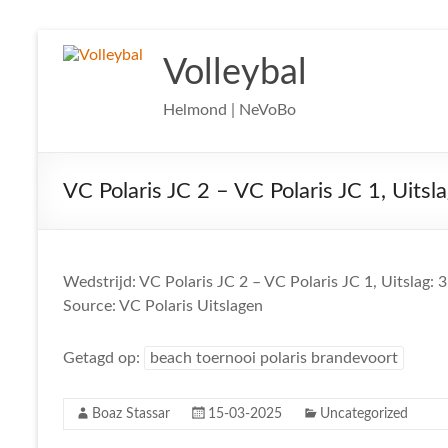
Ga
naar
Volleybal
de
inhoud
Helmond | NeVoBo
VC Polaris JC 2 – VC Polaris JC 1, Uitsla
Wedstrijd: VC Polaris JC 2 – VC Polaris JC 1, Uitslag:
Source: VC Polaris Uitslagen
Getagd op:
beach toernooi polaris brandevoort
Boaz Stassar
15-03-2025
Uncategorized