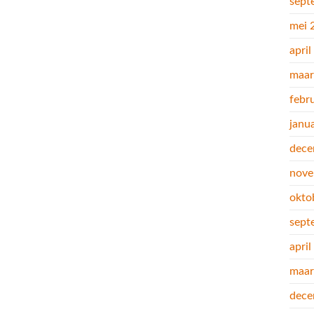
sept
mei 
apri
maar
febr
janu
dece
nove
okto
sept
apri
maar
dece