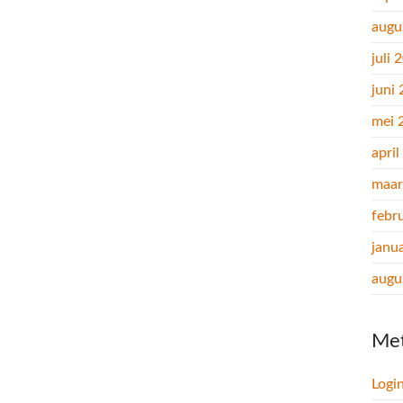
augu
juli 
juni
mei 
apri
maar
febr
janu
augu
Me
Logi