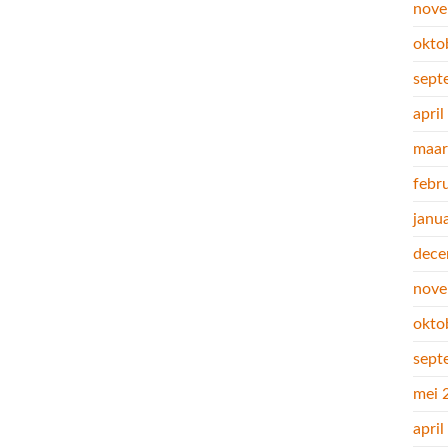
nove
okto
sept
apri
maar
febr
janu
dece
nove
okto
sept
mei 
apri