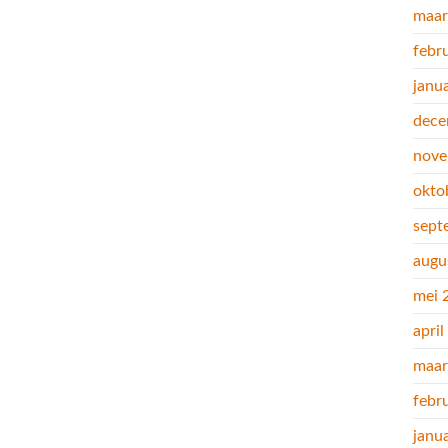
maar
febr
janu
dece
nove
okto
sept
augu
mei 
apri
maar
febr
janu