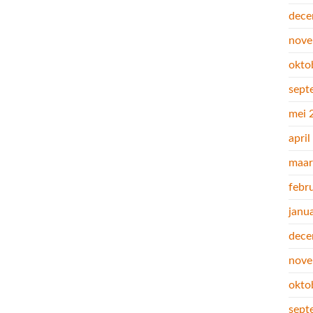
dece
nove
okto
sept
mei 
apri
maar
febr
janu
dece
nove
okto
sept