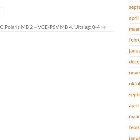
sept
apri
C Polaris MB 2 – VCE/PSV MB 4, Uitslag: 0-4
→
maar
febr
janu
dece
nove
okto
sept
apri
maar
febr
janu