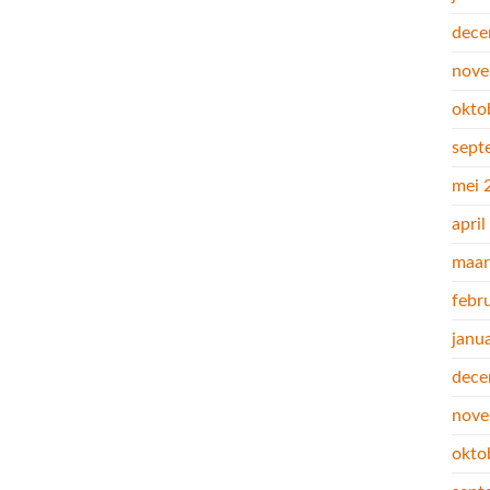
dece
nove
okto
sept
mei 
apri
maar
febr
janu
dece
nove
okto