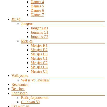
Dames 4
Dames 5
Dames 6
Dames 7
Jeugd
Jongens
Jongens B1
Jongens C1
Jongens C2
Meisjes
Meisjes B1
Meisjes B2
Meisjes B3
Meisjes C1
Meisjes C2
Meisjes C3
Meisjes C4
Volleystars
Wat is Volleystars?
Recreanten
Beachen
Sponsoren
Bedrijfssponsoren
Club van 50
Lid worden