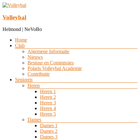
Ga
naar
de
Volleybal
inhoud
Helmond | NeVoBo
Menu
Home
Club
Algemene Informatie
Nieuws
Bestuur en Commissies
Polaris Volleybal Academie
Contributie
Senioren
Heren
Heren 1
Heren 2
Heren 3
Heren 4
Heren 5
Dames
Dames 1
Dames 2
Dames 3