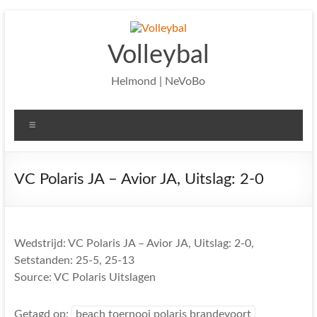
Ga
naar
de
Volleybal
inhoud
Helmond | NeVoBo
Menu
VC Polaris JA – Avior JA, Uitslag: 2-0
Wedstrijd: VC Polaris JA – Avior JA, Uitslag: 2-0,
Setstanden: 25-5, 25-13
Source: VC Polaris Uitslagen
Getagd op:
beach toernooi polaris brandevoort