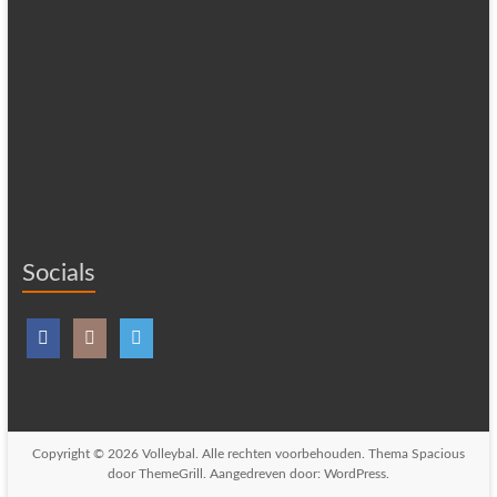
Socials
Copyright © 2026
Volleybal
. Alle rechten voorbehouden. Thema
Spacious
door ThemeGrill. Aangedreven door:
WordPress
.