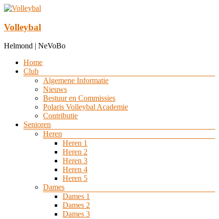
Ga
naar
de
Volleybal
inhoud
Helmond | NeVoBo
Menu
Home
Club
Algemene Informatie
Nieuws
Bestuur en Commissies
Polaris Volleybal Academie
Contributie
Senioren
Heren
Heren 1
Heren 2
Heren 3
Heren 4
Heren 5
Dames
Dames 1
Dames 2
Dames 3