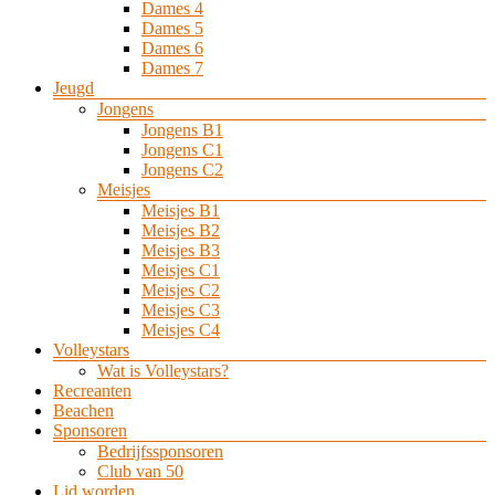
Dames 4
Dames 5
Dames 6
Dames 7
Jeugd
Jongens
Jongens B1
Jongens C1
Jongens C2
Meisjes
Meisjes B1
Meisjes B2
Meisjes B3
Meisjes C1
Meisjes C2
Meisjes C3
Meisjes C4
Volleystars
Wat is Volleystars?
Recreanten
Beachen
Sponsoren
Bedrijfssponsoren
Club van 50
Lid worden