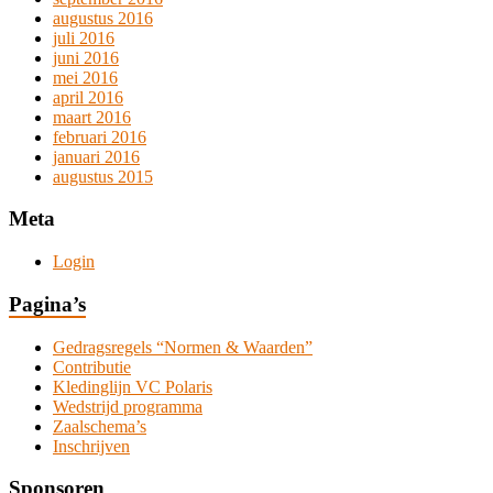
augustus 2016
juli 2016
juni 2016
mei 2016
april 2016
maart 2016
februari 2016
januari 2016
augustus 2015
Meta
Login
Pagina’s
Gedragsregels “Normen & Waarden”
Contributie
Kledinglijn VC Polaris
Wedstrijd programma
Zaalschema’s
Inschrijven
Sponsoren