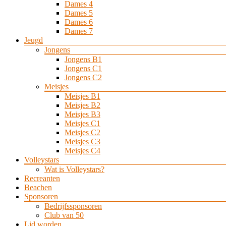
Dames 4
Dames 5
Dames 6
Dames 7
Jeugd
Jongens
Jongens B1
Jongens C1
Jongens C2
Meisjes
Meisjes B1
Meisjes B2
Meisjes B3
Meisjes C1
Meisjes C2
Meisjes C3
Meisjes C4
Volleystars
Wat is Volleystars?
Recreanten
Beachen
Sponsoren
Bedrijfssponsoren
Club van 50
Lid worden