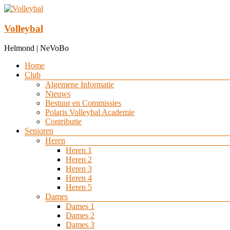
Ga
naar
de
Volleybal
inhoud
Helmond | NeVoBo
Menu
Home
Club
Algemene Informatie
Nieuws
Bestuur en Commissies
Polaris Volleybal Academie
Contributie
Senioren
Heren
Heren 1
Heren 2
Heren 3
Heren 4
Heren 5
Dames
Dames 1
Dames 2
Dames 3