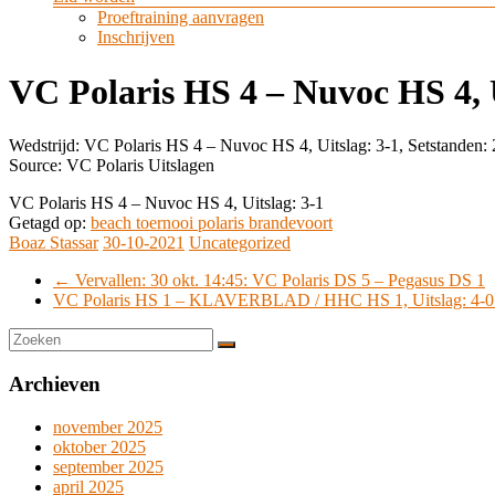
Proeftraining aanvragen
Inschrijven
VC Polaris HS 4 – Nuvoc HS 4, U
Wedstrijd: VC Polaris HS 4 – Nuvoc HS 4, Uitslag: 3-1, Setstanden: 
Source: VC Polaris Uitslagen
VC Polaris HS 4 – Nuvoc HS 4, Uitslag: 3-1
Getagd op:
beach toernooi polaris brandevoort
Boaz Stassar
30-10-2021
Uncategorized
←
Vervallen: 30 okt. 14:45: VC Polaris DS 5 – Pegasus DS 1
VC Polaris HS 1 – KLAVERBLAD / HHC HS 1, Uitslag: 4-
Archieven
november 2025
oktober 2025
september 2025
april 2025