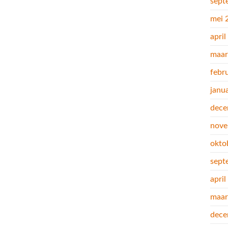
sept
mei 
apri
maar
febr
janu
dece
nove
okto
sept
apri
maar
dece