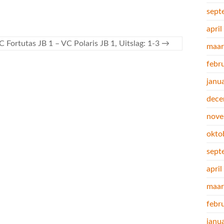
sept
apri
C Fortutas JB 1 – VC Polaris JB 1, Uitslag: 1-3
→
maar
febr
janu
dece
nove
okto
sept
apri
maar
febr
janu