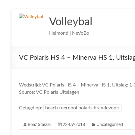
Ga
naar
Volleybal
de
inhoud
Helmond | NeVoBo
VC Polaris HS 4 – Minerva HS 1, Uitslag
Wedstrijd: VC Polaris HS 4 – Minerva HS 1, Uitslag: 1-
Source: VC Polaris Uitslagen
Getagd op:
beach toernooi polaris brandevoort
Boaz Stassar
22-09-2018
Uncategorized