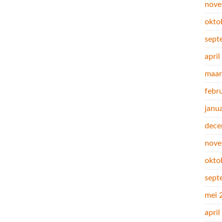
nove
okto
sept
apri
maar
febr
janu
dece
nove
okto
sept
mei 
apri