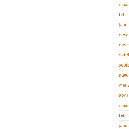
maar
febr
janu
dece
nove
okto
sept
augu
mei 
apri
maar
febr
janu