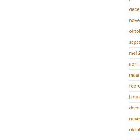
dece
nove
okto
sept
mei 
apri
maar
febr
janu
dece
nove
okto