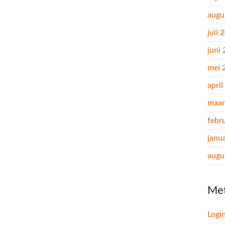
augu
juli 
juni
mei 
apri
maar
febr
janu
augu
Me
Logi