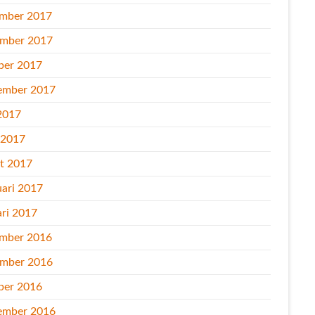
mber 2017
mber 2017
ber 2017
ember 2017
2017
l 2017
t 2017
uari 2017
ari 2017
mber 2016
mber 2016
ber 2016
ember 2016