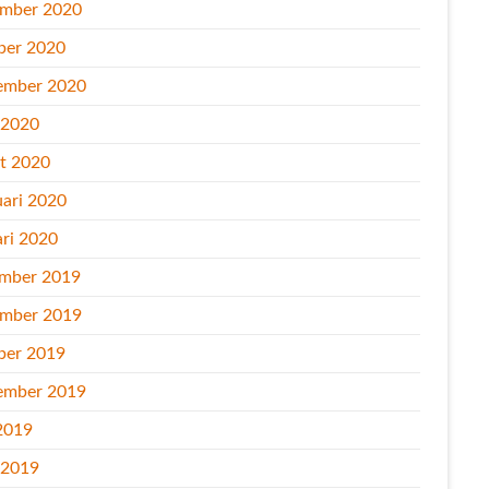
mber 2020
ber 2020
ember 2020
l 2020
t 2020
uari 2020
ari 2020
mber 2019
mber 2019
ber 2019
ember 2019
2019
l 2019