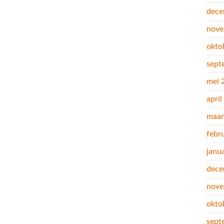
dece
nove
okto
sept
mei 
apri
maar
febr
janu
dece
nove
okto
sept