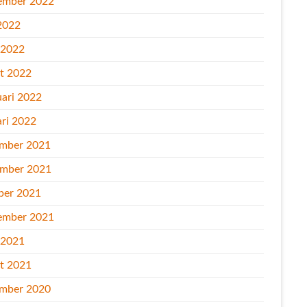
ember 2022
2022
l 2022
t 2022
uari 2022
ari 2022
mber 2021
mber 2021
ber 2021
ember 2021
l 2021
t 2021
mber 2020