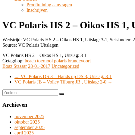
Proeftraining aanvragen
Inschrijven
VC Polaris HS 2 – Oikos HS 1, U
Wedstrijd: VC Polaris HS 2 – Oikos HS 1, Uitslag: 3-1, Setstanden: 
Source: VC Polaris Uitslagen
VC Polaris HS 2 – Oikos HS 1, Uitslag: 3-1
Getagd op:
beach toernooi polaris brandevoort
Boaz Stassar
28-01-2017
Uncategorized
←
VC Polaris DS 3 – Hands up DS 3, Uitslag: 3-1
VC Polaris JB – Volley Tilburg JB , Uitslag: 2-0
→
Archieven
november 2025
oktober 2025
september 2025
april 2025