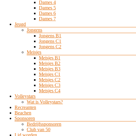
Dames 4
Dames 5
Dames 6
Dames 7
Jeugd
Jongens
Jongens B1
Jongens C1
Jongens C2
Meisjes
Meisjes B1
Meisjes B2
Meisjes B3
Meisjes C1
Meisjes C2
Meisjes C3
Meisjes C4
Volleystars
Wat is Volleystars?
Recreanten
Beachen
Sponsoren
Bedrijfssponsoren
Club van 50
Lid worden