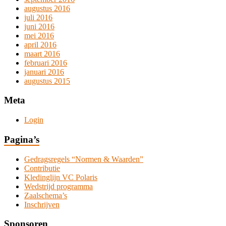
augustus 2016
juli 2016
juni 2016
mei 2016
april 2016
maart 2016
februari 2016
januari 2016
augustus 2015
Meta
Login
Pagina’s
Gedragsregels “Normen & Waarden”
Contributie
Kledinglijn VC Polaris
Wedstrijd programma
Zaalschema’s
Inschrijven
Sponsoren