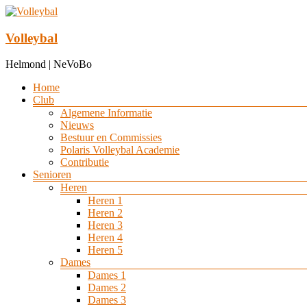
Ga
naar
de
Volleybal
inhoud
Helmond | NeVoBo
Menu
Home
Club
Algemene Informatie
Nieuws
Bestuur en Commissies
Polaris Volleybal Academie
Contributie
Senioren
Heren
Heren 1
Heren 2
Heren 3
Heren 4
Heren 5
Dames
Dames 1
Dames 2
Dames 3