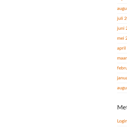
augu
juli 
juni
mei 
apri
maar
febr
janu
augu
Me
Logi