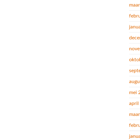
maar
febr
janu
dece
nove
okto
sept
augu
mei 
apri
maar
febr
janu