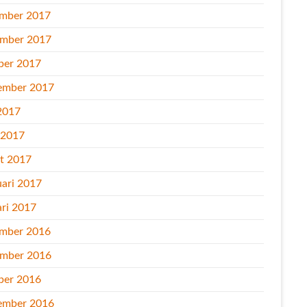
mber 2017
mber 2017
ber 2017
ember 2017
2017
l 2017
t 2017
uari 2017
ari 2017
mber 2016
mber 2016
ber 2016
ember 2016