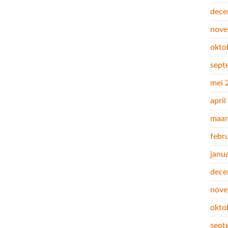
dece
nove
okto
sept
mei 
apri
maar
febr
janu
dece
nove
okto
sept