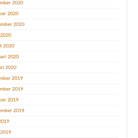
mber 2020
ber 2020
ember 2020
l 2020
t 2020
uari 2020
ari 2020
mber 2019
mber 2019
ber 2019
ember 2019
2019
l 2019