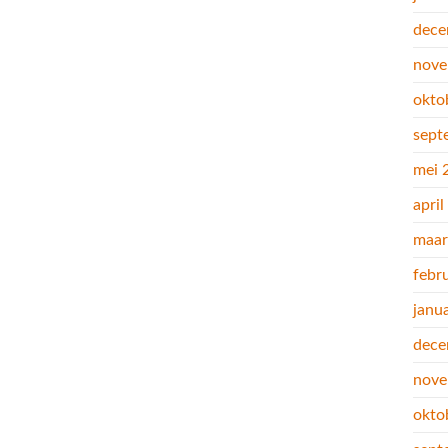
dece
nove
okto
sept
mei 
apri
maar
febr
janu
dece
nove
okto