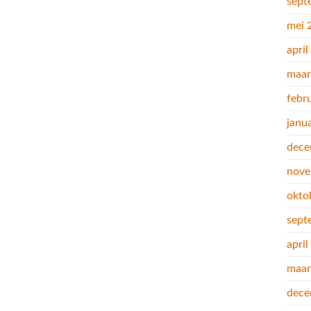
sept
mei 
apri
maar
febr
janu
dece
nove
okto
sept
apri
maar
dece