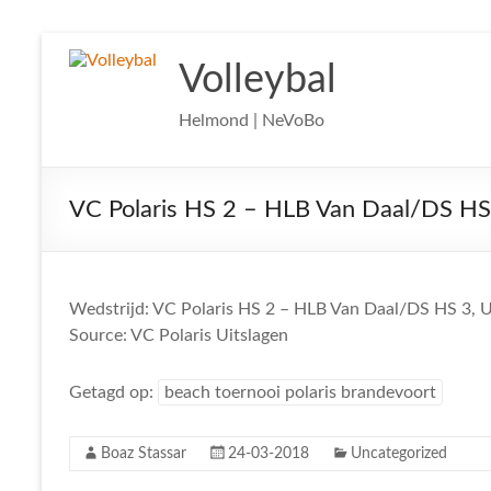
Ga
naar
Volleybal
de
inhoud
Helmond | NeVoBo
VC Polaris HS 2 – HLB Van Daal/DS HS 
Wedstrijd: VC Polaris HS 2 – HLB Van Daal/DS HS 3, Ui
Source: VC Polaris Uitslagen
Getagd op:
beach toernooi polaris brandevoort
Boaz Stassar
24-03-2018
Uncategorized