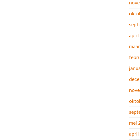
nove
okto
sept
apri
maar
febr
janu
dece
nove
okto
sept
mei 
apri