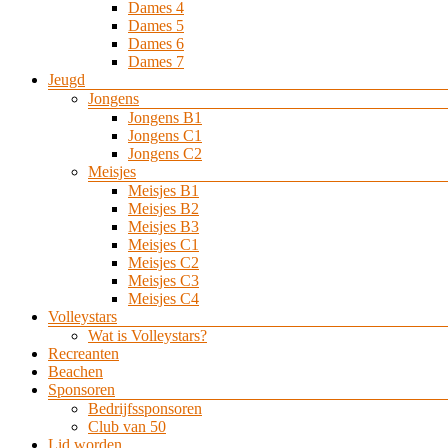
Dames 4
Dames 5
Dames 6
Dames 7
Jeugd
Jongens
Jongens B1
Jongens C1
Jongens C2
Meisjes
Meisjes B1
Meisjes B2
Meisjes B3
Meisjes C1
Meisjes C2
Meisjes C3
Meisjes C4
Volleystars
Wat is Volleystars?
Recreanten
Beachen
Sponsoren
Bedrijfssponsoren
Club van 50
Lid worden