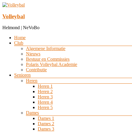
Ga
naar
de
Volleybal
inhoud
Helmond | NeVoBo
Menu
Home
Club
Algemene Informatie
Nieuws
Bestuur en Commissies
Polaris Volleybal Academie
Contributie
Senioren
Heren
Heren 1
Heren 2
Heren 3
Heren 4
Heren 5
Dames
Dames 1
Dames 2
Dames 3