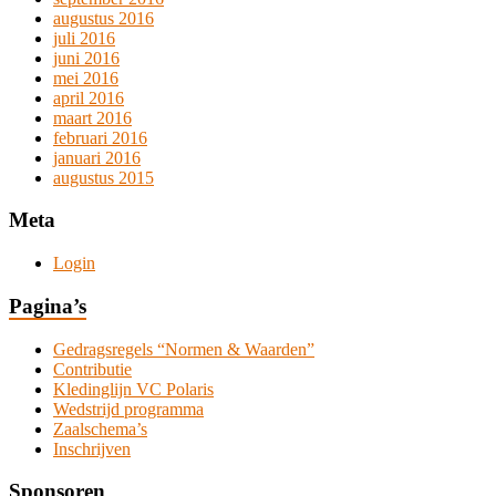
augustus 2016
juli 2016
juni 2016
mei 2016
april 2016
maart 2016
februari 2016
januari 2016
augustus 2015
Meta
Login
Pagina’s
Gedragsregels “Normen & Waarden”
Contributie
Kledinglijn VC Polaris
Wedstrijd programma
Zaalschema’s
Inschrijven
Sponsoren