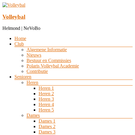
Ga
naar
de
Volleybal
inhoud
Helmond | NeVoBo
Menu
Home
Club
Algemene Informatie
Nieuws
Bestuur en Commissies
Polaris Volleybal Academie
Contributie
Senioren
Heren
Heren 1
Heren 2
Heren 3
Heren 4
Heren 5
Dames
Dames 1
Dames 2
Dames 3