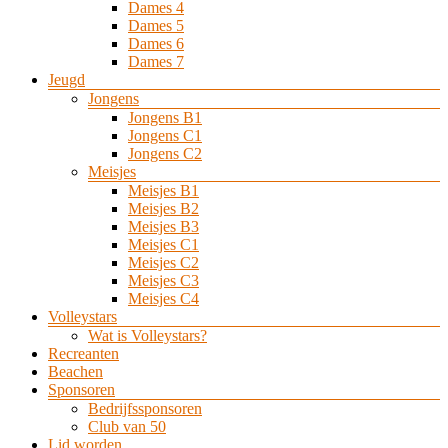
Dames 4
Dames 5
Dames 6
Dames 7
Jeugd
Jongens
Jongens B1
Jongens C1
Jongens C2
Meisjes
Meisjes B1
Meisjes B2
Meisjes B3
Meisjes C1
Meisjes C2
Meisjes C3
Meisjes C4
Volleystars
Wat is Volleystars?
Recreanten
Beachen
Sponsoren
Bedrijfssponsoren
Club van 50
Lid worden