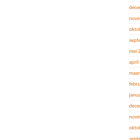
dece
nove
okto
sept
mei 
april
maar
febr
janu
dece
nove
okto
sept