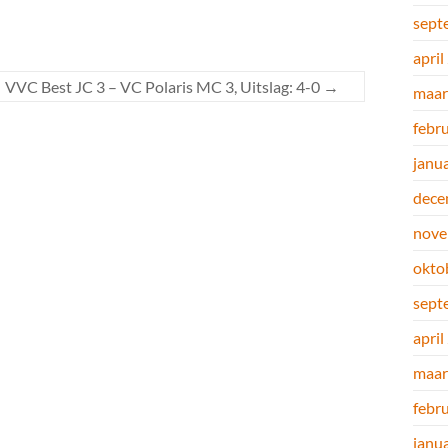
sept
april
VVC Best JC 3 – VC Polaris MC 3, Uitslag: 4-0
→
maar
febr
janu
dece
nove
okto
sept
april
maar
febr
janu