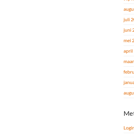
augu
juli 
juni
mei 
april
maar
febr
janu
augu
Me
Logi