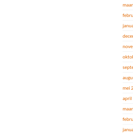
maar
febr
janu
dece
nove
okto
sept
augu
mei 
april
maar
febr
janu