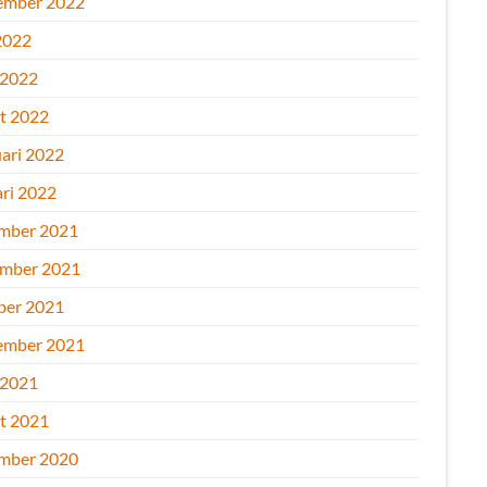
ember 2022
2022
 2022
t 2022
uari 2022
ari 2022
mber 2021
mber 2021
ber 2021
ember 2021
 2021
t 2021
mber 2020