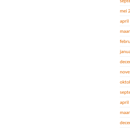
sept
mei 
april
maar
febr
janu
dece
nove
okto
sept
april
maar
dece