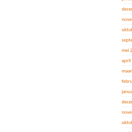
dece
nove
okto
sept
mei 
april
maar
febr
janu
dece
nove
okto