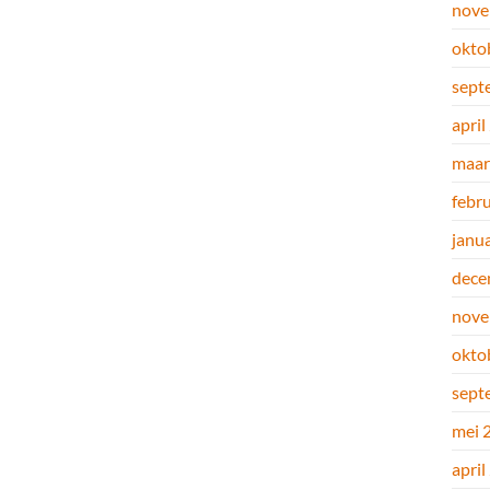
nove
okto
sept
april
maar
febr
janu
dece
nove
okto
sept
mei 
april