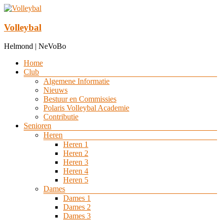
Ga
naar
de
Volleybal
inhoud
Helmond | NeVoBo
Menu
Home
Club
Algemene Informatie
Nieuws
Bestuur en Commissies
Polaris Volleybal Academie
Contributie
Senioren
Heren
Heren 1
Heren 2
Heren 3
Heren 4
Heren 5
Dames
Dames 1
Dames 2
Dames 3