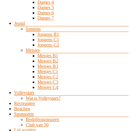
Dames 4
Dames 5
Dames 6
Dames 7
Jeugd
Jongens
Jongens B1
Jongens C1
Jongens C2
Meisjes
Meisjes B1
Meisjes B2
Meisjes B3
Meisjes C1
Meisjes C2
Meisjes C3
Meisjes C4
Volleystars
Wat is Volleystars?
Recreanten
Beachen
Sponsoren
Bedrijfssponsoren
Club van 50
Lid worden